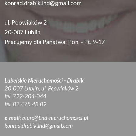
konrad.drabik.lnd@gmail.com
ul. Peowiaków 2
20-007 Lublin
Pracujemy dla Państwa: Pon. - Pt. 9-17
Lubelskie Nieruchomości - Drabik
20-007 Lublin, ul. Peowiaków 2
tel. 722-204-044
tel. 81 475 48 89
e-mail
:
biuro@Lnd-nieruchomosci.pl
konrad.drabik.lnd@gmail.com