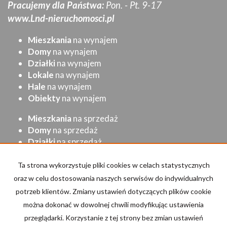
Pracujemy dla Państwa:
Pon. - Pt. 9-17
www.Lnd-nieruchomosci.pl
Mieszkania
na wynajem
Domy
na wynajem
Działki
na wynajem
Lokale
na wynajem
Hale
na wynajem
Obiekty
na wynajem
Mieszkania
na sprzedaż
Domy
na sprzedaż
Działki
na sprzedaż
Lokale
na sprzedaż
Hale
na sprzedaż
Ta strona wykorzystuje pliki cookies w celach statystycznych
Obiekty
na sprzedaż
oraz w celu dostosowania naszych serwisów do indywidualnych
potrzeb klientów. Zmiany ustawień dotyczących plików cookie
Strona główna
Kup
Sprzedaj/Wynajmij
Kontakt
można dokonać w dowolnej chwili modyfikując ustawienia
przeglądarki. Korzystanie z tej strony bez zmian ustawień
Kalkulator kosztów