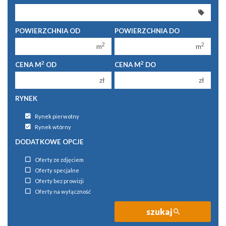
300 000 zł
300 000 zł
350 000 zł
350 000 zł
POWIERZCHNIA OD
POWIERZCHNIA DO
400 000 zł
400 000 zł
2
2
m
m
450 000 zł
450 000 zł
2
2
CENA M
OD
CENA M
DO
zł
zł
RYNEK
Rynek pierwotny
Rynek wtórny
DODATKOWE OPCJE
Oferty ze zdjęciem
Oferty specjalne
Oferty bez prowizji
Oferty na wyłączność
szukaj