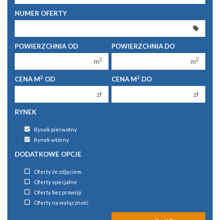
250 000 zł
250 000 zł
NUMER OFERTY
300 000 zł
300 000 zł
350 000 zł
350 000 zł
POWIERZCHNIA OD
POWIERZCHNIA DO
400 000 zł
400 000 zł
2
2
m
m
450 000 zł
450 000 zł
2
2
CENA M
OD
CENA M
DO
zł
zł
RYNEK
Rynek pierwotny
Rynek wtórny
DODATKOWE OPCJE
Oferty ze zdjęciem
Oferty specjalne
Oferty bez prowizji
Oferty na wyłączność