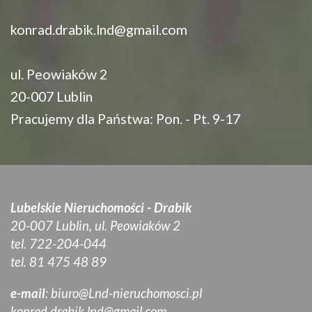
konrad.drabik.lnd@gmail.com
ul. Peowiaków 2
20-007 Lublin
Pracujemy dla Państwa: Pon. - Pt. 9-17
Lubelskie Nieruchomości - Drabik
20-007 Lublin, ul. Peowiaków 2
tel. 722-204-044
tel. 81 475 48 89
e-mail
:
biuro@Lnd-nieruchomosci.pl
konrad.drabik.lnd@gmail.com