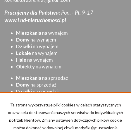
Pracujemy dla Państwa:
Pon. - Pt. 9-17
www.Lnd-nieruchomosci.pl
Mieszkania
na wynajem
Domy
na wynajem
Działki
na wynajem
Lokale
na wynajem
Hale
na wynajem
Obiekty
na wynajem
Mieszkania
na sprzedaż
Domy
na sprzedaż
Działki
na sprzedaż
Lokale
na sprzedaż
Hale
na sprzedaż
Ta strona wykorzystuje pliki cookies w celach statystycznych
Obiekty
na sprzedaż
oraz w celu dostosowania naszych serwisów do indywidualnych
potrzeb klientów. Zmiany ustawień dotyczących plików cookie
Strona główna
Kup
Sprzedaj/Wynajmij
Kontakt
można dokonać w dowolnej chwili modyfikując ustawienia