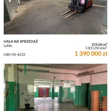
HALA NA SPRZEDAŻ
2
239,00 m
Lublin
2
5 815,90 zł/m
1 390 000 zł
LND-HS-6133