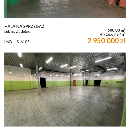
HALA NA SPRZEDAŻ
2
600,00 m
Lublin, Zadębie
2
4 916,67 zł/m
2 950 000 zł
LND-HS-6105