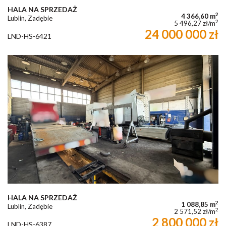
HALA NA SPRZEDAŻ
2
4 366,60 m
Lublin, Zadębie
2
5 496,27 zł/m
24 000 000 zł
LND-HS-6421
HALA NA SPRZEDAŻ
2
1 088,85 m
Lublin, Zadębie
2
2 571,52 zł/m
2 800 000 zł
LND-HS-6387