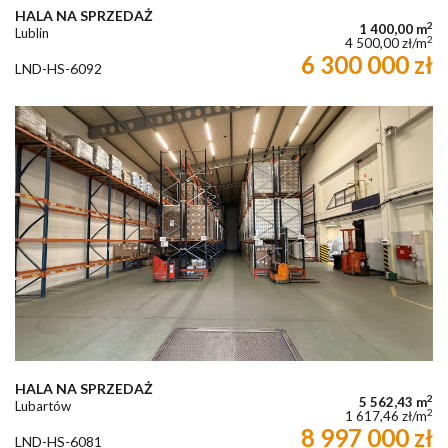
HALA NA SPRZEDAŻ
2
1 400,00 m
Lublin
2
4 500,00 zł/m
6 300 000 zł
LND-HS-6092
HALA NA SPRZEDAŻ
2
5 562,43 m
Lubartów
2
1 617,46 zł/m
8 997 000 zł
LND-HS-6081