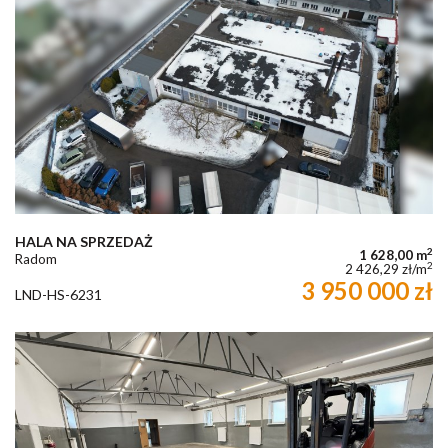
HALA NA SPRZEDAŻ
2
1 628,00 m
Radom
2
2 426,29 zł/m
3 950 000 zł
LND-HS-6231