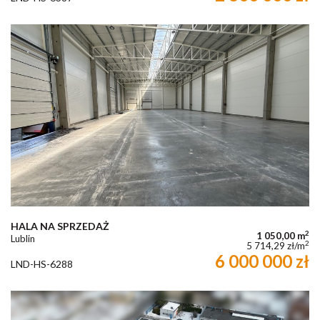
HALA NA SPRZEDAŻ
2
1 050,00 m
Lublin
2
5 714,29 zł/m
6 000 000 zł
LND-HS-6288