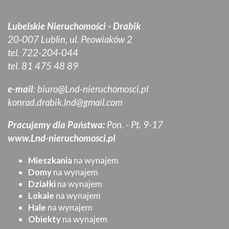
Lubelskie Nieruchomości - Drabik
20-007 Lublin, ul. Peowiaków 2
tel. 722-204-044
tel. 81 475 48 89
e-mail
:
biuro@Lnd-nieruchomosci.pl
konrad.drabik.lnd@gmail.com
Pracujemy dla Państwa:
Pon. - Pt. 9-17
www.Lnd-nieruchomosci.pl
Mieszkania
na wynajem
Domy
na wynajem
Działki
na wynajem
Lokale
na wynajem
Hale
na wynajem
Obiekty
na wynajem