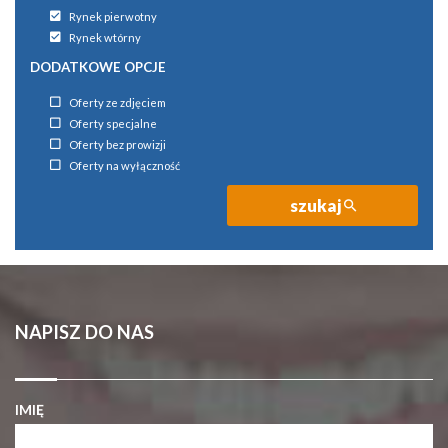
Rynek pierwotny
Rynek wtórny
DODATKOWE OPCJE
Oferty ze zdjęciem
Oferty specjalne
Oferty bez prowizji
Oferty na wyłączność
szukaj
NAPISZ DO NAS
IMIĘ