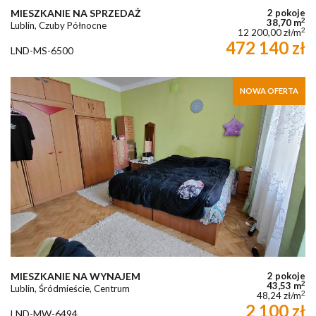
MIESZKANIE NA SPRZEDAŻ
2 pokoje
2
38,70 m
Lublin, Czuby Północne
2
12 200,00 zł/m
472 140 zł
LND-MS-6500
NOWA OFERTA
MIESZKANIE NA WYNAJEM
2 pokoje
2
43,53 m
Lublin, Śródmieście, Centrum
2
48,24 zł/m
2 100 zł
LND-MW-6494