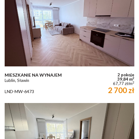
MIESZKANIE NA WYNAJEM
2 pokoje
2
39,84 m
Lublin, Sławin
2
67,77 zł/m
2 700 zł
LND-MW-6473