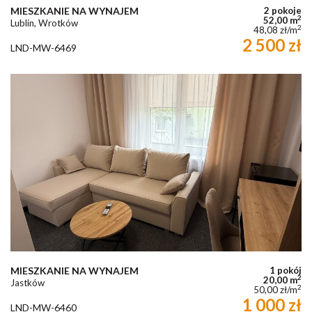
MIESZKANIE NA WYNAJEM
2 pokoje
2
52,00 m
Lublin, Wrotków
2
48,08 zł/m
2 500 zł
LND-MW-6469
MIESZKANIE NA WYNAJEM
1 pokój
2
20,00 m
Jastków
2
50,00 zł/m
1 000 zł
LND-MW-6460