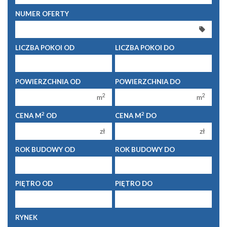
250 000 zł
250 000 zł
NUMER OFERTY
300 000 zł
300 000 zł
350 000 zł
350 000 zł
LICZBA POKOI OD
LICZBA POKOI DO
400 000 zł
400 000 zł
450 000 zł
450 000 zł
1 pokój
1 pokój
POWIERZCHNIA OD
POWIERZCHNIA DO
2 pokoje
2 pokoje
2
2
m
m
3 pokoje
3 pokoje
2
2
CENA M
OD
CENA M
DO
4 pokoje
4 pokoje
zł
zł
5 pokoi
5 pokoi
ROK BUDOWY OD
ROK BUDOWY DO
6 pokoi
6 pokoi
PIĘTRO OD
PIĘTRO DO
RYNEK