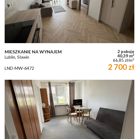
MIESZKANIE NA WYNAJEM
2 pokoje
2
40,39 m
Lublin, Sławin
2
66,85 zł/m
2 700 zł
LND-MW-6472