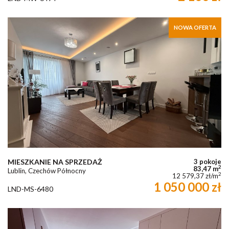
NOWA OFERTA
MIESZKANIE NA SPRZEDAŻ
3 pokoje
2
83,47 m
Lublin, Czechów Północny
2
12 579,37 zł/m
1 050 000 zł
LND-MS-6480