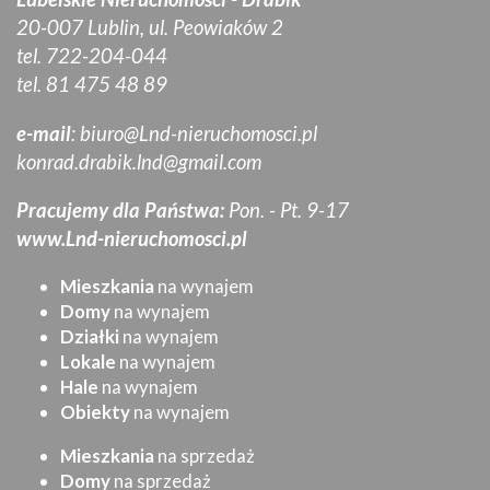
20-007 Lublin, ul. Peowiaków 2
tel. 722-204-044
tel. 81 475 48 89
e-mail
:
biuro@Lnd-nieruchomosci.pl
konrad.drabik.lnd@gmail.com
Pracujemy dla Państwa:
Pon. - Pt. 9-17
www.Lnd-nieruchomosci.pl
Mieszkania
na wynajem
Domy
na wynajem
Działki
na wynajem
Lokale
na wynajem
Hale
na wynajem
Obiekty
na wynajem
Mieszkania
na sprzedaż
Domy
na sprzedaż