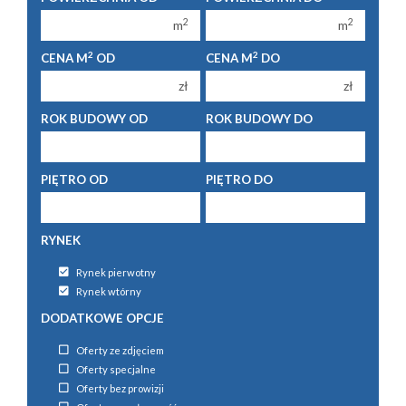
2 pokoje
2 pokoje
2
2
m
m
3 pokoje
3 pokoje
2
2
CENA M
OD
CENA M
DO
4 pokoje
4 pokoje
zł
zł
5 pokoi
5 pokoi
ROK BUDOWY OD
ROK BUDOWY DO
6 pokoi
6 pokoi
PIĘTRO OD
PIĘTRO DO
RYNEK
Rynek pierwotny
Rynek wtórny
DODATKOWE OPCJE
Oferty ze zdjęciem
Oferty specjalne
Oferty bez prowizji