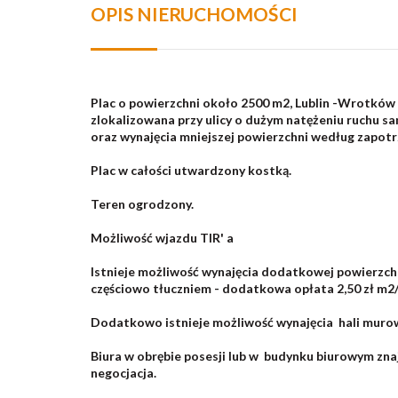
OPIS NIERUCHOMOŚCI
Plac o powierzchni około 2500 m2, Lublin -Wro
zlokalizowana przy ulicy o dużym natężeniu ruchu s
oraz wynajęcia mniejszej powierzchni według zapot
Plac w całości utwardzony kostką.
Teren ogrodzony.
Możliwość wjazdu TIR' a
Istnieje możliwość wynajęcia dodatkowej powierzc
częściowo tłuczniem - dodatkowa opłata 2,50 zł m2/
Dodatkowo istnieje możliwość wynajęcia hali murow
Biura w obrębie posesji lub w budynku biurowym zna
negocjacja.