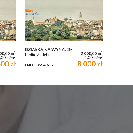
DZIAŁKA NA WYNAJEM
2
2
00,00 m
2 000,00 m
Lublin, Zadębie
2
2
,00 zł/m
4,00 zł/m
00 zł
8 000 zł
LND-GW-4365