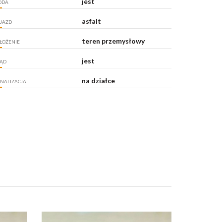
jest
ODA
asfalt
JAZD
teren przemysłowy
ŁOŻENIE
jest
ĄD
na działce
NALIZACJA