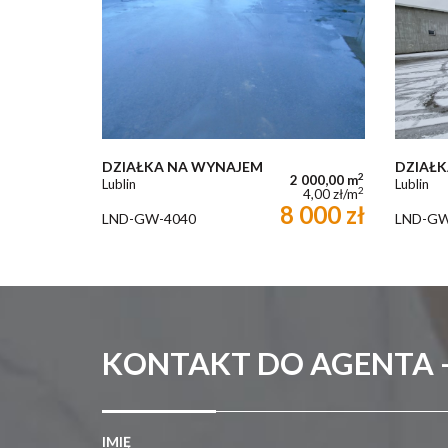
DZIAŁKA NA WYNAJEM
DZIAŁ
2
2 000,00 m
Lublin
Lublin
2
4,00 zł/m
8 000 zł
LND-GW-4040
LND-GW
KONTAKT DO AGENTA 
IMIĘ