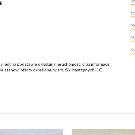
W
i.
DO
PO
PR
KA
y jest na podstawie oględzin nieruchomości oraz informacji
nie stanowi oferty określonej w art. 66 i następnych K.C.