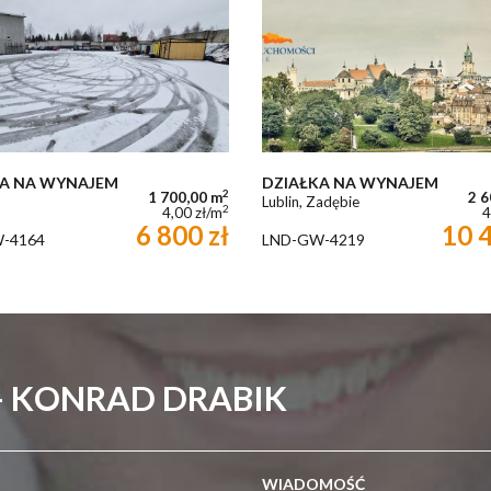
KA NA WYNAJEM
DZIAŁKA NA WYNAJEM
2
1 700,00 m
2 6
Lublin, Zadębie
2
4,00 zł/m
4
6 800 zł
10 4
-4164
LND-GW-4219
- KONRAD DRABIK
WIADOMOŚĆ