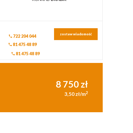
zostaw wiadomość
722 204 044
81 475 48 89
81 475 48 89
8 750 zł
2
3,50 zł/m