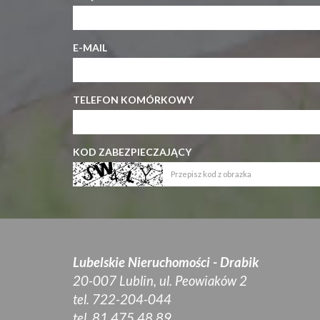
E-MAIL
TELEFON KOMÓRKOWY
KOD ZABEZPIECZAJĄCY
Lubelskie Nieruchomości - Drabik
20-007 Lublin, ul. Peowiaków 2
tel. 722-204-044
tel. 81 475 48 89