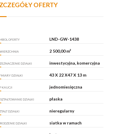
ZCZEGÓŁY OFERTY
LND-GW-1438
MBOL OFERTY
2 500,00 m²
WIERZCHNIA
inwestycyjna, komercyjna
ZEZNACZENIE DZIAŁKI
43 X 22 X47 X 13 m
MIARY DZIAŁKI
jednomiesięczna
P KAUCJI
płaska
SZTAŁTOWANIE DZIAŁKI
nieregularny
ZTAŁT DZIAŁKI
siatka w ramach
RODZENIE DZIAŁKI