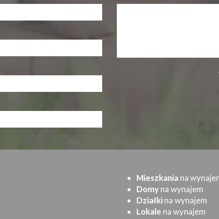
Mieszkania
na wynaje
Domy
na wynajem
Działki
na wynajem
Lokale
na wynajem