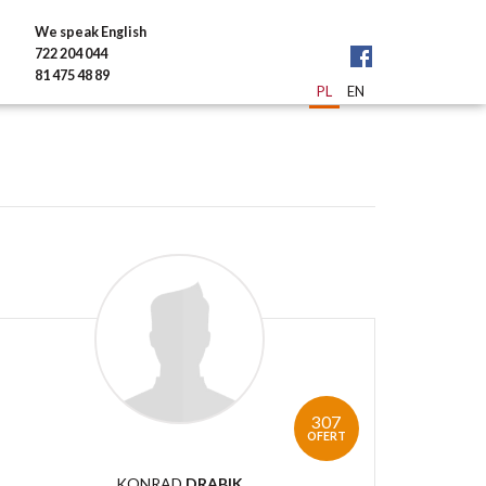
We speak English
722 204 044
81 475 48 89
PL
EN
307
OFERT
KONRAD
DRABIK