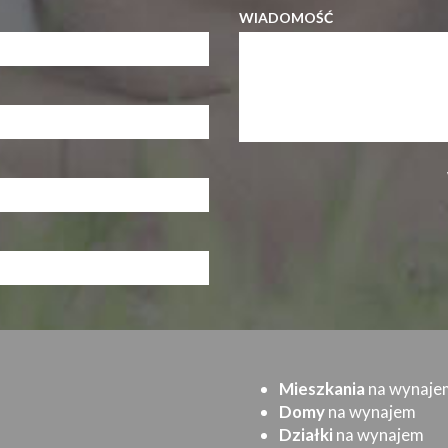
WIADOMOŚĆ
Mieszkania
na wynaje
Domy
na wynajem
Działki
na wynajem