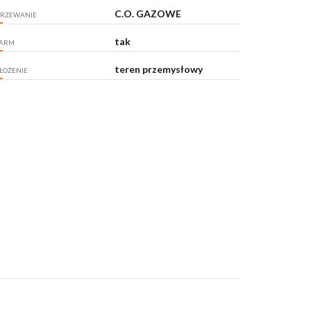
C.O. GAZOWE
RZEWANIE
tak
ARM
teren przemysłowy
ŁOŻENIE