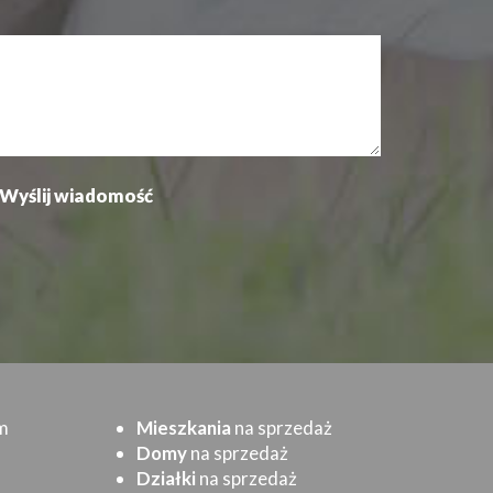
m
Mieszkania
na sprzedaż
Domy
na sprzedaż
Działki
na sprzedaż