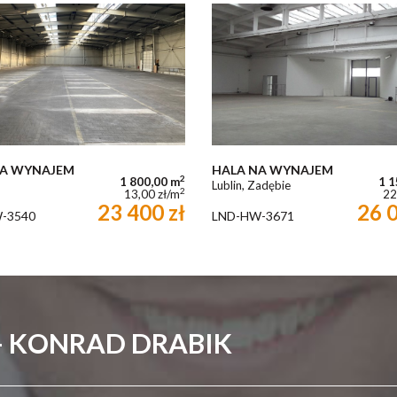
NA WYNAJEM
HALA NA WYNAJEM
2
1 800,00 m
1 1
Lublin, Zadębie
2
13,00 zł/m
22
23 400 zł
26 0
-3540
LND-HW-3671
- KONRAD DRABIK