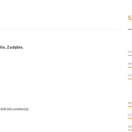
S
in, Zadębie.
SY
PO
TY
PR
dok (do ustalenia),
CZ
DO