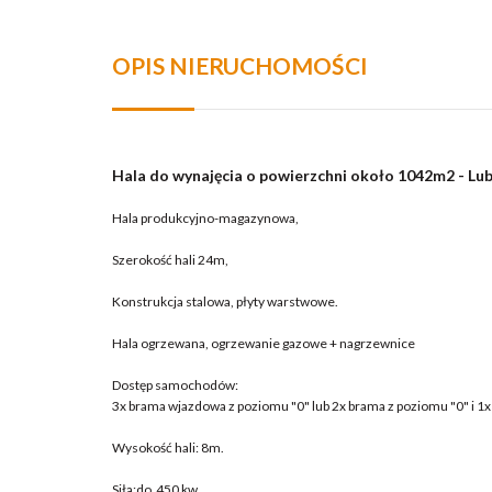
OPIS NIERUCHOMOŚCI
Hala do wynajęcia o powierzchni około 1042m2 - Lubl
Hala produkcyjno-magazynowa,
Szerokość hali 24m,
Konstrukcja stalowa, płyty warstwowe.
Hala ogrzewana, ogrzewanie gazowe + nagrzewnice
Dostęp samochodów:
3x brama wjazdowa z poziomu "0" lub 2x brama z poziomu "0" i 1x 
Wysokość hali: 8m.
Siła:do 450 kw