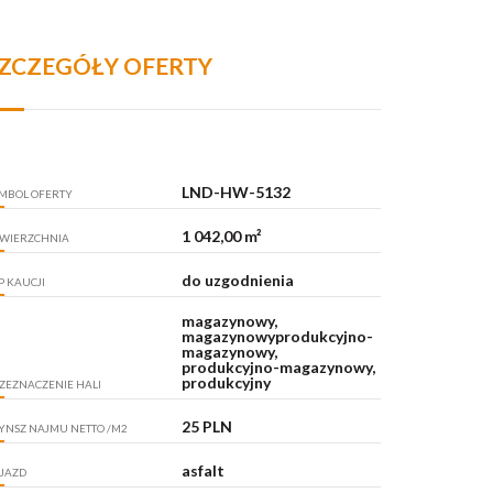
ZCZEGÓŁY OFERTY
LND-HW-5132
MBOL OFERTY
1 042,00 m²
WIERZCHNIA
do uzgodnienia
P KAUCJI
magazynowy,
magazynowyprodukcyjno-
magazynowy,
produkcyjno-magazynowy,
produkcyjny
ZEZNACZENIE HALI
25 PLN
YNSZ NAJMU NETTO /M2
asfalt
JAZD