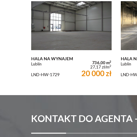
HALA NA WYNAJEM
HALA 
2
736,00 m
Lublin
Lublin
2
27,17 zł/m
20 000 zł
LND-HW-1729
LND-HW
KONTAKT DO AGENTA 