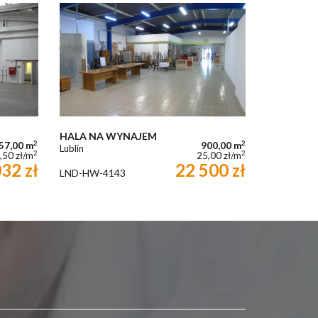
HALA NA WYNAJEM
2
2
57,00 m
900,00 m
Lublin
2
2
,50 zł/m
25,00 zł/m
32 zł
22 500 zł
LND-HW-4143