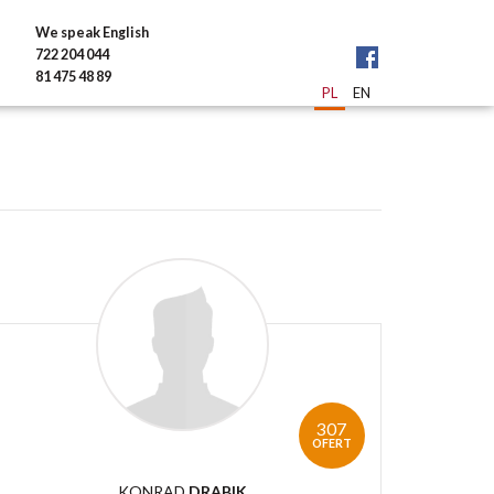
We speak English
722 204 044
81 475 48 89
PL
EN
307
OFERT
KONRAD
DRABIK