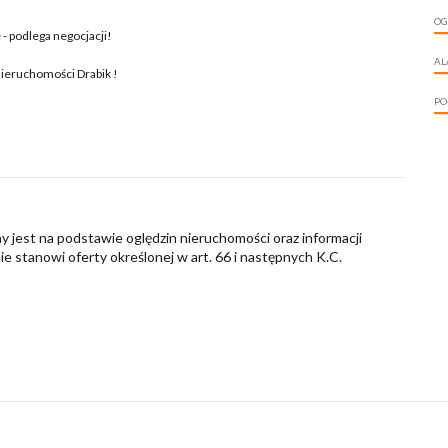
OG
 - podlega negocjacji!
AL
Nieruchomości Drabik !
PO
y jest na podstawie oględzin nieruchomości oraz informacji
nie stanowi oferty określonej w art. 66 i następnych K.C.