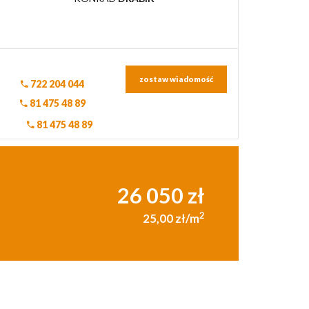
zostaw wiadomość
722 204 044
81 475 48 89
81 475 48 89
26 050 zł
2
25,00 zł/m