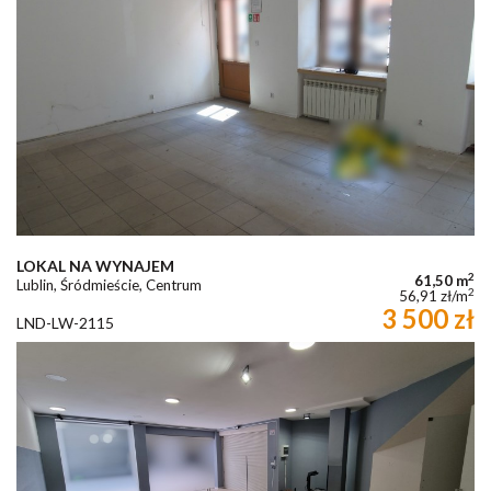
LOKAL NA WYNAJEM
2
61,50 m
Lublin, Śródmieście, Centrum
2
56,91 zł/m
3 500 zł
LND-LW-2115