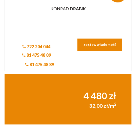
KONRAD
DRABIK
zostaw wiadomość
722 204 044
81 475 48 89
81 475 48 89
4 480 zł
2
32,00 zł/m