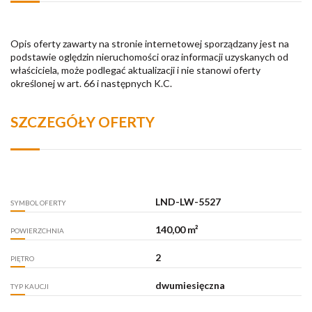
Opis oferty zawarty na stronie internetowej sporządzany jest na
podstawie oględzin nieruchomości oraz informacji uzyskanych od
właściciela, może podlegać aktualizacji i nie stanowi oferty
określonej w art. 66 i następnych K.C.
SZCZEGÓŁY OFERTY
LND-LW-5527
SYMBOL OFERTY
140,00 m²
POWIERZCHNIA
2
PIĘTRO
dwumiesięczna
TYP KAUCJI