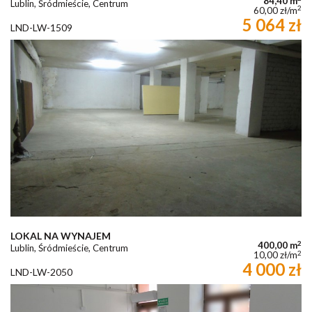
84,40 m
Lublin, Śródmieście, Centrum
2
60,00 zł/m
5 064 zł
LND-LW-1509
LOKAL NA WYNAJEM
2
400,00 m
Lublin, Śródmieście, Centrum
2
10,00 zł/m
4 000 zł
LND-LW-2050