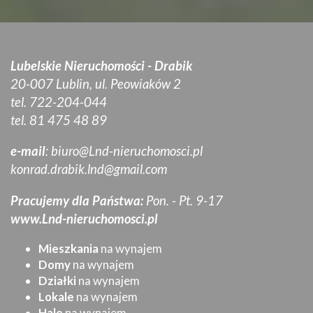
Lubelskie Nieruchomości - Drabik
20-007 Lublin, ul. Peowiaków 2
tel. 722-204-044
tel. 81 475 48 89
e-mail
:
biuro@Lnd-nieruchomosci.pl
konrad.drabik.lnd@gmail.com
Pracujemy dla Państwa:
Pon. - Pt. 9-17
www.Lnd-nieruchomosci.pl
Mieszkania
na wynajem
Domy
na wynajem
Działki
na wynajem
Lokale
na wynajem
Hale
na wynajem