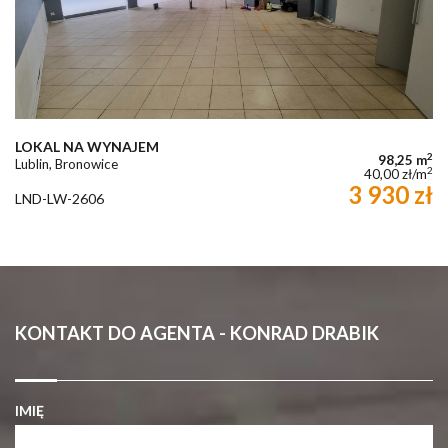
LOKAL NA WYNAJEM
2
98,25 m
Lublin, Bronowice
2
40,00 zł/m
3 930 zł
LND-LW-2606
KONTAKT DO AGENTA - KONRAD DRABIK
IMIĘ