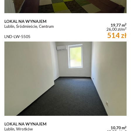
LOKAL NA WYNAJEM
2
19,77 m
Lublin, Śródmieście, Centrum
2
26,00 zł/m
514 zł
LND-LW-5505
LOKAL NA WYNAJEM
2
10,70 m
Lublin, Wrotków
2