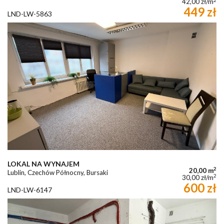
42,00 zł/m
449 zł
LND-LW-5863
LOKAL NA WYNAJEM
2
20,00 m
Lublin, Czechów Północny, Bursaki
2
30,00 zł/m
600 zł
LND-LW-6147