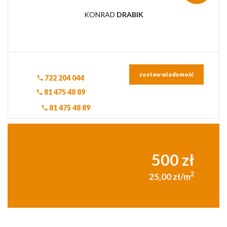
KONRAD
DRABIK
zostaw wiadomość
722 204 044
81 475 48 89
81 475 48 89
500 zł
2
25,00 zł/m