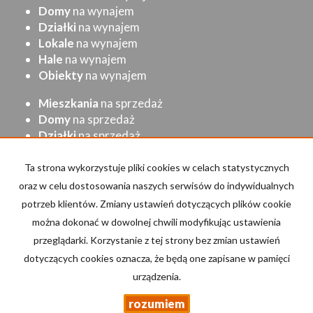
Domy
na wynajem
Działki
na wynajem
Lokale
na wynajem
Hale
na wynajem
Obiekty
na wynajem
Mieszkania
na sprzedaż
Domy
na sprzedaż
Działki
na sprzedaż
Lokale
na sprzedaż
Hale
na sprzedaż
Ta strona wykorzystuje pliki cookies w celach statystycznych
Obiekty
na sprzedaż
oraz w celu dostosowania naszych serwisów do indywidualnych
potrzeb klientów. Zmiany ustawień dotyczących plików cookie
Strona główna
Kup
Sprzedaj/Wynajmij
Kontakt
można dokonać w dowolnej chwili modyfikując ustawienia
przeglądarki. Korzystanie z tej strony bez zmian ustawień
Kalkulator kosztów
dotyczących cookies oznacza, że będą one zapisane w pamięci
urządzenia.
rozumiem
Drabik
2026
Program dla biur nieruchomości
Galactica Virgo