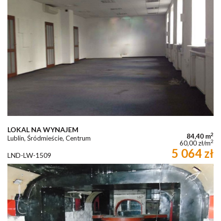
LOKAL NA WYNAJEM
2
84,40 m
Lublin, Śródmieście, Centrum
2
60,00 zł/m
5 064 zł
LND-LW-1509