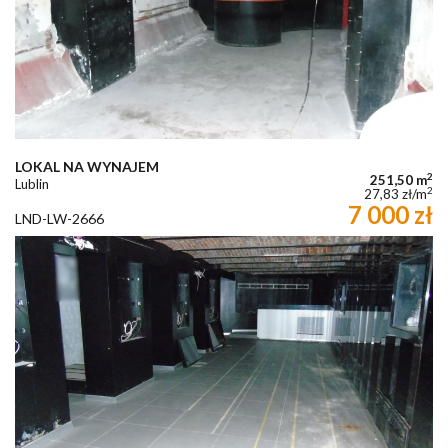
LOKAL NA WYNAJEM
2
251,50 m
Lublin
2
27,83 zł/m
7 000 zł
LND-LW-2666