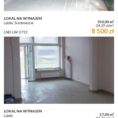
LOKAL NA WYNAJEM
2
350,00 m
Lublin, Śródmieście
2
24,29 zł/m
8 500 zł
LND-LW-2713
LOKAL NA WYNAJEM
2
57,00 m
Lublin
2