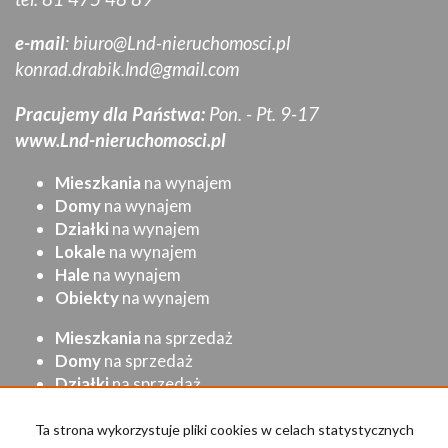
e-mail
:
biuro@Lnd-nieruchomosci.pl
konrad.drabik.lnd@gmail.com
Pracujemy dla Państwa:
Pon. - Pt. 9-17
www.Lnd-nieruchomosci.pl
Mieszkania
na wynajem
Domy
na wynajem
Działki
na wynajem
Lokale
na wynajem
Hale
na wynajem
Obiekty
na wynajem
Mieszkania
na sprzedaż
Domy
na sprzedaż
Działki
na sprzedaż
Lokale
na sprzedaż
Hale
na sprzedaż
Ta strona wykorzystuje pliki cookies w celach statystycznych