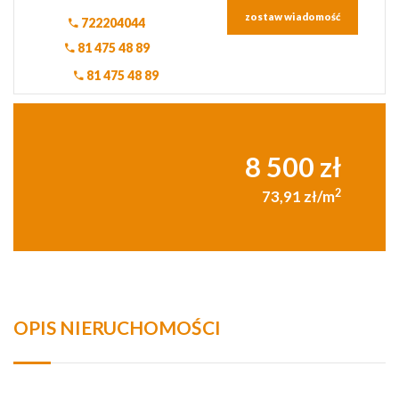
zostaw wiadomość
722204044
81 475 48 89
81 475 48 89
8 500 zł
2
73,91 zł/m
OPIS NIERUCHOMOŚCI