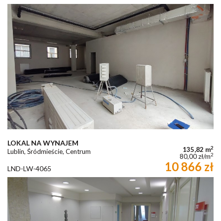
LOKAL NA WYNAJEM
2
135,82 m
Lublin, Śródmieście, Centrum
2
80,00 zł/m
10 866 zł
LND-LW-4065