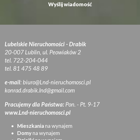
Lubelskie Nieruchomości - Drabik
20-007 Lublin, ul. Peowiaków 2
tel. 722-204-044
tel. 81 475 48 89
e-mail
:
biuro@Lnd-nieruchomosci.pl
konrad.drabik.lnd@gmail.com
Pracujemy dla Państwa:
Pon. - Pt. 9-17
www.Lnd-nieruchomosci.pl
Mieszkania
na wynajem
Domy
na wynajem