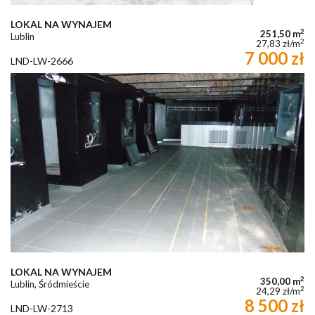
LOKAL NA WYNAJEM
2
251,50 m
Lublin
2
27,83 zł/m
7 000 zł
LND-LW-2666
LOKAL NA WYNAJEM
2
350,00 m
Lublin, Śródmieście
2
24,29 zł/m
8 500 zł
LND-LW-2713