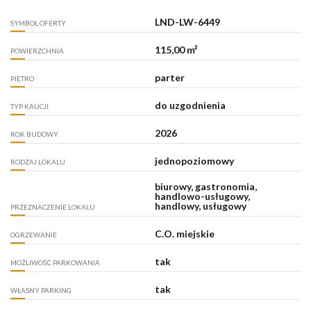
LND-LW-6449
SYMBOL OFERTY
115,00 m²
POWIERZCHNIA
parter
PIĘTRO
do uzgodnienia
TYP KAUCJI
2026
ROK BUDOWY
jednopoziomowy
RODZAJ LOKALU
biurowy, gastronomia,
handlowo-usługowy,
handlowy, usługowy
PRZEZNACZENIE LOKALU
C.O. miejskie
OGRZEWANIE
tak
MOŻLIWOŚĆ PARKOWANIA
tak
WŁASNY PARKING