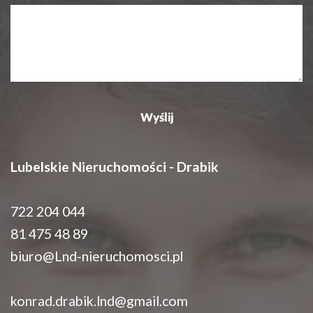
Lubelskie Nieruchomości - Drabik
722 204 044
81 475 48 89
biuro@Lnd-nieruchomosci.pl
konrad.drabik.lnd@gmail.com