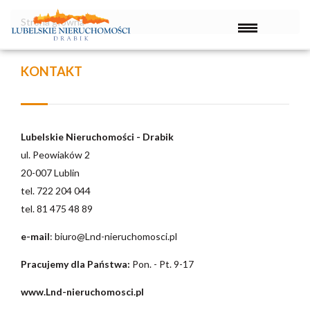
Strona główna
KONTAKT
Lubelskie Nieruchomości - Drabik
ul. Peowiaków 2
20-007 Lublin
tel. 722 204 044
tel. 81 475 48 89
e-mail
:
biuro@Lnd-nieruchomosci.pl
Pracujemy dla Państwa:
Pon. - Pt. 9-17
www.Lnd-nieruchomosci.pl