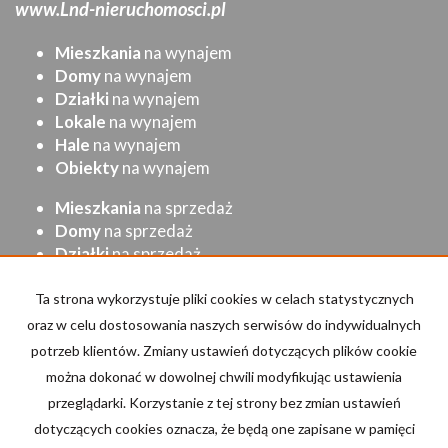
www.Lnd-nieruchomosci.pl
Mieszkania
na wynajem
Domy
na wynajem
Działki
na wynajem
Lokale
na wynajem
Hale
na wynajem
Obiekty
na wynajem
Mieszkania
na sprzedaż
Domy
na sprzedaż
Działki
na sprzedaż
Lokale
na sprzedaż
Hale
na sprzedaż
Ta strona wykorzystuje pliki cookies w celach statystycznych
Obiekty
na sprzedaż
oraz w celu dostosowania naszych serwisów do indywidualnych
potrzeb klientów. Zmiany ustawień dotyczących plików cookie
Strona główna
Kup
Sprzedaj/Wynajmij
Kontakt
można dokonać w dowolnej chwili modyfikując ustawienia
przeglądarki. Korzystanie z tej strony bez zmian ustawień
Kalkulator kosztów
dotyczących cookies oznacza, że będą one zapisane w pamięci