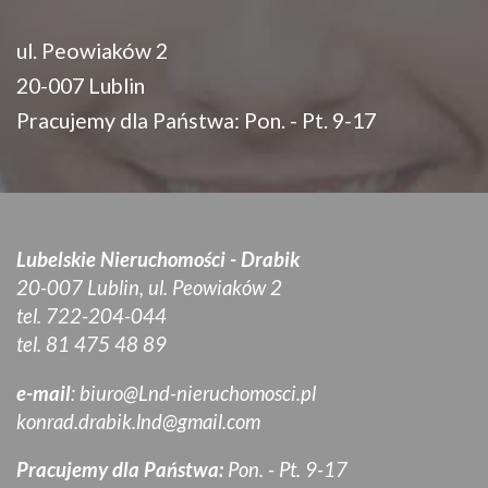
ul. Peowiaków 2
20-007 Lublin
Pracujemy dla Państwa: Pon. - Pt. 9-17
Lubelskie Nieruchomości - Drabik
20-007 Lublin, ul. Peowiaków 2
tel. 722-204-044
tel. 81 475 48 89
e-mail
:
biuro@Lnd-nieruchomosci.pl
konrad.drabik.lnd@gmail.com
Pracujemy dla Państwa:
Pon. - Pt. 9-17