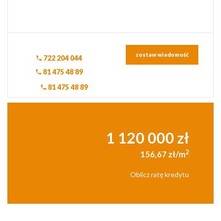
zostaw wiadomość
722 204 044
81 475 48 89
81 475 48 89
1 120 000 zł
2
156,67 zł/m
Oblicz ratę kredytu