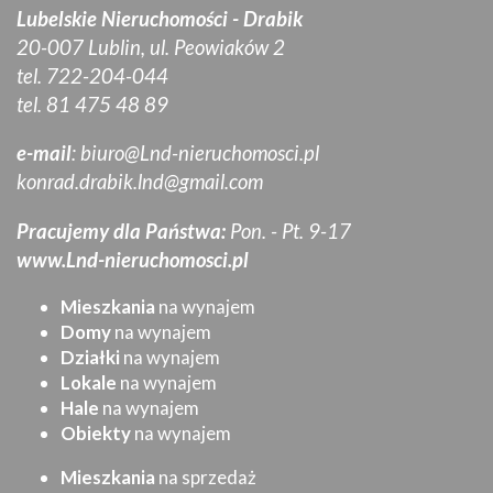
Lubelskie Nieruchomości - Drabik
20-007 Lublin, ul. Peowiaków 2
tel. 722-204-044
tel. 81 475 48 89
e-mail
:
biuro@Lnd-nieruchomosci.pl
konrad.drabik.lnd@gmail.com
Pracujemy dla Państwa:
Pon. - Pt. 9-17
www.Lnd-nieruchomosci.pl
Mieszkania
na wynajem
Domy
na wynajem
Działki
na wynajem
Lokale
na wynajem
Hale
na wynajem
Obiekty
na wynajem
Mieszkania
na sprzedaż