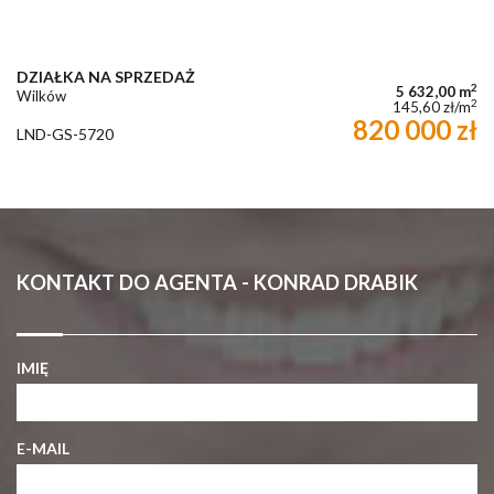
DZIAŁKA NA SPRZEDAŻ
2
5 632,00 m
Wilków
2
145,60 zł/m
820 000 zł
LND-GS-5720
KONTAKT DO AGENTA - KONRAD DRABIK
IMIĘ
E-MAIL