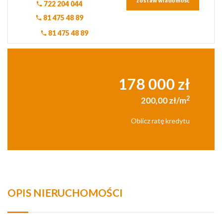
zostaw wiadomość
722 204 044
81 475 48 89
81 475 48 89
178 000 zł
2
200,00 zł/m
Oblicz ratę kredytu
OPIS NIERUCHOMOŚCI