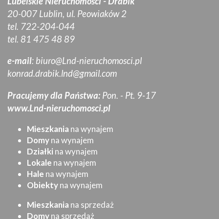
Lubelskie Nieruchomości - Drabik
20-007 Lublin, ul. Peowiaków 2
tel. 722-204-044
tel. 81 475 48 89
e-mail
:
biuro@Lnd-nieruchomosci.pl
konrad.drabik.lnd@gmail.com
Pracujemy dla Państwa:
Pon. - Pt. 9-17
www.Lnd-nieruchomosci.pl
Mieszkania
na wynajem
Domy
na wynajem
Działki
na wynajem
Lokale
na wynajem
Hale
na wynajem
Obiekty
na wynajem
Mieszkania
na sprzedaż
Domy
na sprzedaż