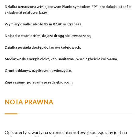
Działka oznaczona w Miejscowym Planie symbolem -"P"- produkcja, a także
składy materiałowe, bazy.
Wymiary działki: około 32 m X 140 m. (trapez).
Dojazd: ostatnie 40m, dojazd drogą nie utwardzoną,
Działka posiada dostęp do torów kolejowych,
Media: woda,energia elekt, kan. sanitarna - w odległości około 40m,
Grunt oddany w użytkowanie wieczyste,
Zapraszamy i polecamy przedsiębiorcom,
NOTA PRAWNA
Opis oferty zawarty na stronie internetowej sporządzany jest na