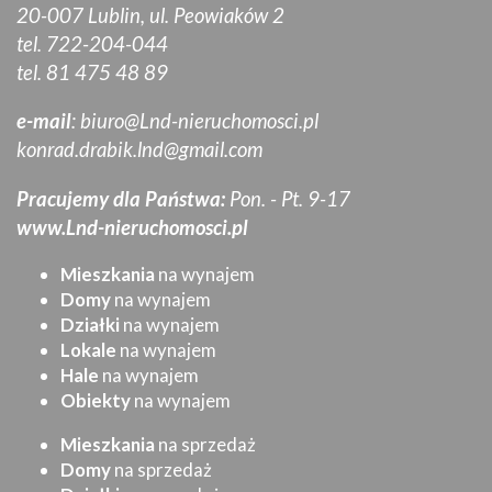
20-007 Lublin, ul. Peowiaków 2
tel. 722-204-044
tel. 81 475 48 89
e-mail
:
biuro@Lnd-nieruchomosci.pl
konrad.drabik.lnd@gmail.com
Pracujemy dla Państwa:
Pon. - Pt. 9-17
www.Lnd-nieruchomosci.pl
Mieszkania
na wynajem
Domy
na wynajem
Działki
na wynajem
Lokale
na wynajem
Hale
na wynajem
Obiekty
na wynajem
Mieszkania
na sprzedaż
Domy
na sprzedaż