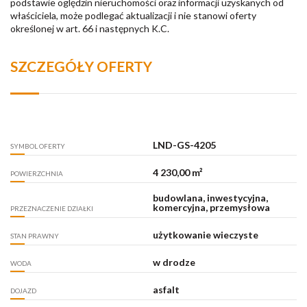
podstawie oględzin nieruchomości oraz informacji uzyskanych od
właściciela, może podlegać aktualizacji i nie stanowi oferty
określonej w art. 66 i następnych K.C.
SZCZEGÓŁY OFERTY
LND-GS-4205
SYMBOL OFERTY
4 230,00 m²
POWIERZCHNIA
budowlana, inwestycyjna,
komercyjna, przemysłowa
PRZEZNACZENIE DZIAŁKI
użytkowanie wieczyste
STAN PRAWNY
w drodze
WODA
asfalt
DOJAZD