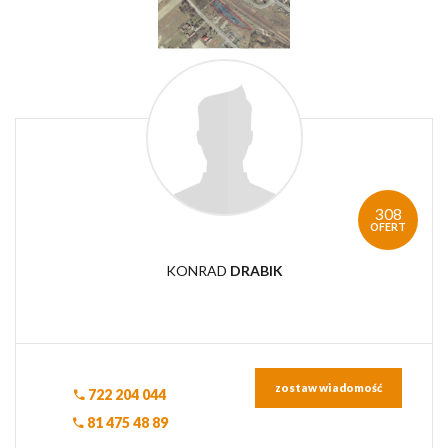
308
OFERT
KONRAD
DRABIK
zostaw wiadomość
722 204 044
81 475 48 89