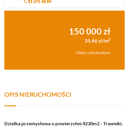
81 475 48 89
150 000 zł
2
35,46 zł/m
Oblicz ratę kredytu
OPIS NIERUCHOMOŚCI
Działka przemysłowa o powierzchni 4230m2 - Trawniki,