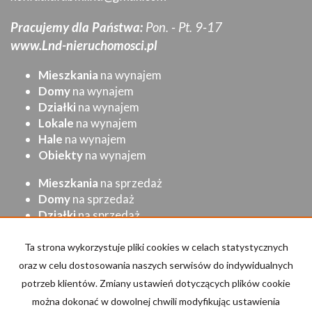
Pracujemy dla Państwa:
Pon. - Pt. 9-17
www.Lnd-nieruchomosci.pl
Mieszkania
na wynajem
Domy
na wynajem
Działki
na wynajem
Lokale
na wynajem
Hale
na wynajem
Obiekty
na wynajem
Mieszkania
na sprzedaż
Domy
na sprzedaż
Działki
na sprzedaż
Lokale
na sprzedaż
Hale
na sprzedaż
Ta strona wykorzystuje pliki cookies w celach statystycznych
Obiekty
na sprzedaż
oraz w celu dostosowania naszych serwisów do indywidualnych
potrzeb klientów. Zmiany ustawień dotyczących plików cookie
Strona główna
Kup
Sprzedaj/Wynajmij
Kontakt
można dokonać w dowolnej chwili modyfikując ustawienia