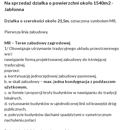
Na sprzedaż działka o powierzchni około 1540m2 -
Jabłonna
Działka o szerokości około 21,5m
, oznaczona symbolem MR,
Pierwsza linia zabudowy,
MR – Teren zabudowy zagrodowej
.
1/ Obowiązuje utrzymanie tradycyjnego układu przestrzennego
wsi i
nawiązanie formą projektowanej zabudowy do istniejącej
tradycyjnej,
poprzez:
a. kontynuację jednorzędowej zabudowy pasmowej,
b. w skali zabudowy –
max. jedna kondygnacja z poddaszem
użytkowym,
c. w formie i proporcji bryły budynków w nawiązaniu do tradycji
lokalnych,
d. sytuowanie budynków w ujednoliconej linii od krawędzi dróg
publicznych,
e. pokrycie budynków dachami spadzistymi o symetrycznym
nachyleniu połaci