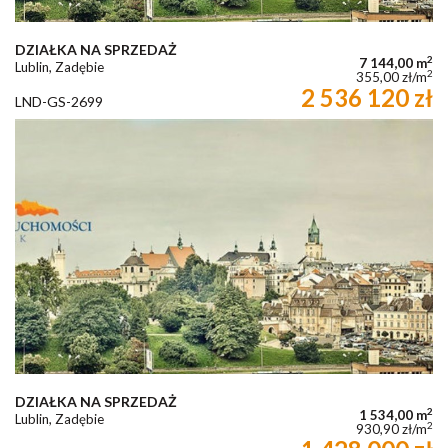
DZIAŁKA NA SPRZEDAŻ
2
7 144,00 m
Lublin, Zadębie
2
355,00 zł/m
2 536 120 zł
LND-GS-2699
DZIAŁKA NA SPRZEDAŻ
2
1 534,00 m
Lublin, Zadębie
2
930,90 zł/m