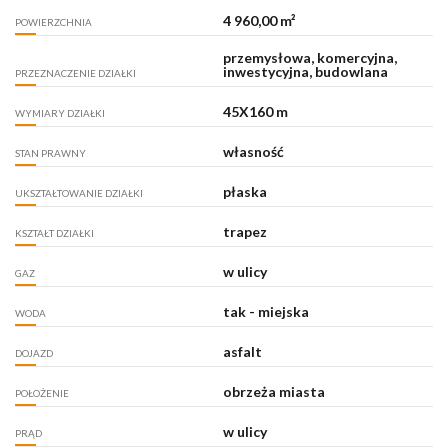
4 960,00 m²
POWIERZCHNIA
przemysłowa, komercyjna,
inwestycyjna, budowlana
PRZEZNACZENIE DZIAŁKI
45X160 m
WYMIARY DZIAŁKI
własność
STAN PRAWNY
płaska
UKSZTAŁTOWANIE DZIAŁKI
trapez
KSZTAŁT DZIAŁKI
w ulicy
GAZ
tak - miejska
WODA
asfalt
DOJAZD
obrzeża miasta
POŁOŻENIE
w ulicy
PRĄD