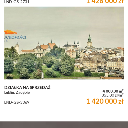
1 428 000 zł
LND-GS-2731
DZIAŁKA NA SPRZEDAŻ
2
4 000,00 m
Lublin, Zadębie
2
355,00 zł/m
1 420 000 zł
LND-GS-3369