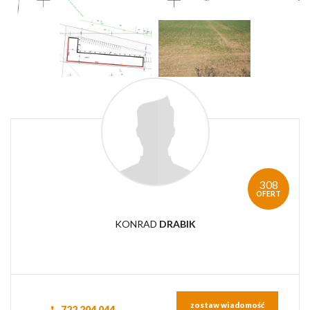
308
OFERT
KONRAD
DRABIK
zostaw wiadomość
722 204 044