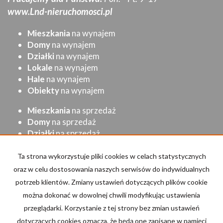
www.Lnd-nieruchomosci.pl
Mieszkania
na wynajem
Domy
na wynajem
Działki
na wynajem
Lokale
na wynajem
Hale
na wynajem
Obiekty
na wynajem
Mieszkania
na sprzedaż
Domy
na sprzedaż
Działki
na sprzedaż
Lokale
na sprzedaż
Hale
na sprzedaż
Ta strona wykorzystuje pliki cookies w celach statystycznych
Obiekty
na sprzedaż
oraz w celu dostosowania naszych serwisów do indywidualnych
potrzeb klientów. Zmiany ustawień dotyczących plików cookie
Strona główna
Kup
Sprzedaj/Wynajmij
Kontakt
można dokonać w dowolnej chwili modyfikując ustawienia
przeglądarki. Korzystanie z tej strony bez zmian ustawień
Kalkulator kosztów
dotyczących cookies oznacza, że będą one zapisane w pamięci