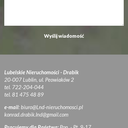
Lubelskie Nieruchomości - Drabik
20-007 Lublin, ul. Peowiaków 2
tel. 722-204-044
tel. 81 475 48 89
e-mail
:
biuro@Lnd-nieruchomosci.pl
konrad.drabik.lnd@gmail.com
Pracujemy dla Państwa:
Pon. - Pt. 9-17