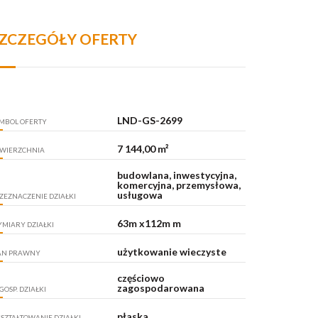
ZCZEGÓŁY OFERTY
LND-GS-2699
MBOL OFERTY
7 144,00 m²
WIERZCHNIA
budowlana, inwestycyjna,
komercyjna, przemysłowa,
usługowa
ZEZNACZENIE DZIAŁKI
63m x112m m
MIARY DZIAŁKI
użytkowanie wieczyste
AN PRAWNY
częściowo
zagospodarowana
GOSP. DZIAŁKI
płaska
SZTAŁTOWANIE DZIAŁKI