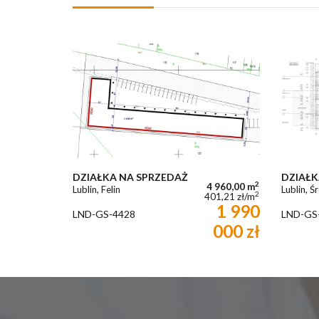
DZIAŁKA NA SPRZEDAŻ
DZIAŁK
2
4 960,00 m
Lublin, Felin
Lublin, Ś
2
401,21 zł/m
1 990
LND-GS-4428
LND-GS
000 zł