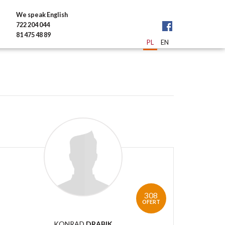
We speak English
722 204 044
81 475 48 89
PL
EN
308
OFERT
KONRAD
DRABIK