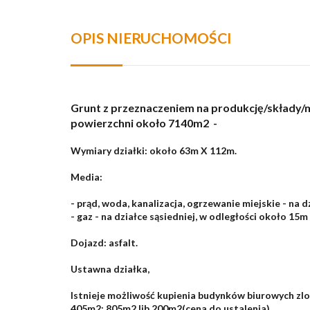
OPIS NIERUCHOMOŚCI
Grunt z przeznaczeniem na produkcję/składy
powierzchni około 7140m2 -
Wymiary działki: około 63m X 112m.
Media:
- prąd, woda, kanalizacja, ogrzewanie miejskie - na d
- gaz - na działce sąsiedniej, w odległości około 15m
Dojazd: asfalt.
Ustawna działka,
Istnieje możliwość kupienia budynków biurowych zlo
405m2; 805m2 lib 200m2(cena do ustalenia).