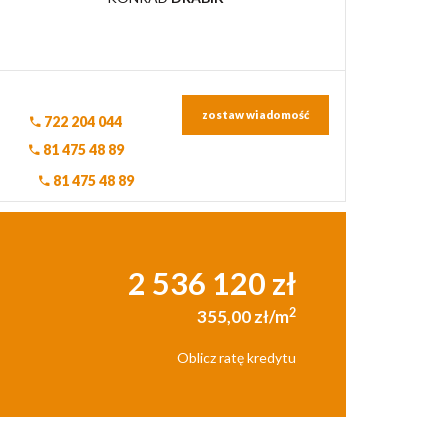
zostaw wiadomość
722 204 044
81 475 48 89
81 475 48 89
2 536 120 zł
2
355,00 zł/m
Oblicz ratę kredytu