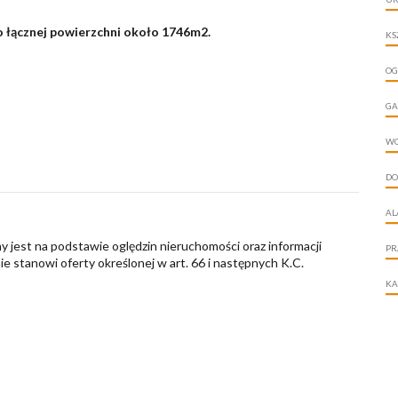
 łącznej powierzchni około 1746m2.
KS
OG
GA
W
DO
AL
y jest na podstawie oględzin nieruchomości oraz informacji
PR
nie stanowi oferty określonej w art. 66 i następnych K.C.
KA