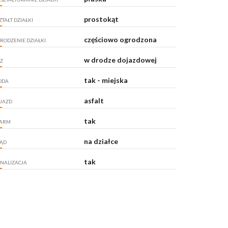
prostokąt
ZTAŁT DZIAŁKI
częściowo ogrodzona
RODZENIE DZIAŁKI
w drodze dojazdowej
Z
tak - miejska
ODA
asfalt
JAZD
tak
ARM
na działce
ĄD
tak
NALIZACJA