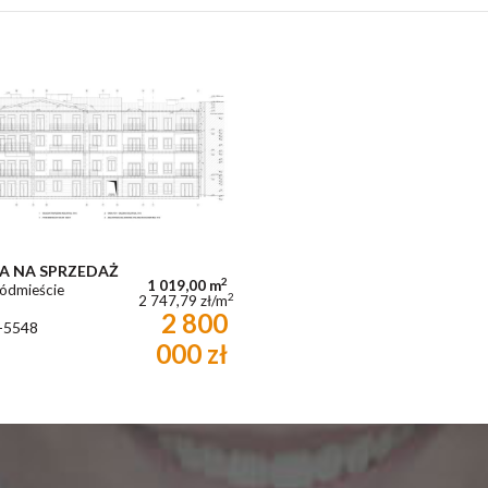
A NA SPRZEDAŻ
2
1 019,00 m
ródmieście
2
2 747,79 zł/m
2 800
-5548
000 zł