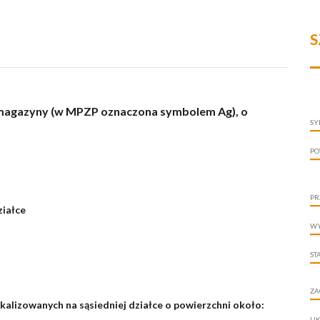
S
/magazyny (w MPZP oznaczona symbolem Ag), o
SY
PO
PR
ziałce
WY
ST
ZA
kalizowanych na sąsiedniej działce o powierzchni około:
UK