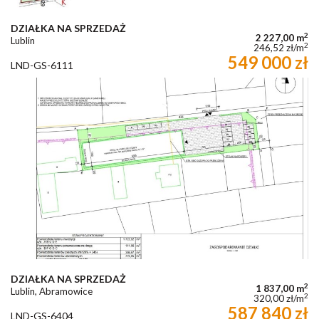
DZIAŁKA NA SPRZEDAŻ
2
2 227,00 m
Lublin
2
246,52 zł/m
549 000 zł
LND-GS-6111
DZIAŁKA NA SPRZEDAŻ
2
1 837,00 m
Lublin, Abramowice
2
320,00 zł/m
587 840 zł
LND-GS-6404