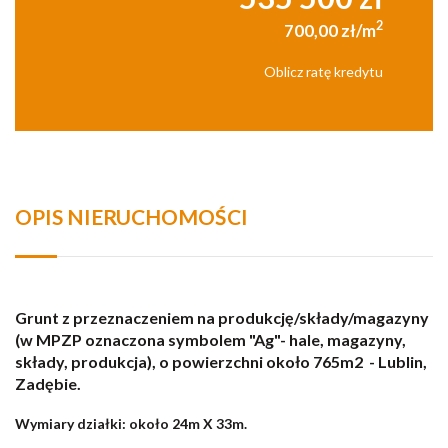
2
700,00 zł/m
Oblicz ratę kredytu
OPIS NIERUCHOMOŚCI
Grunt z przeznaczeniem na produkcję/składy/magazyny
(w MPZP oznaczona symbolem "Ag"- hale, magazyny,
składy, produkcja), o powierzchni około 765m2 - Lublin,
Zadębie.
Wymiary działki: około 24m X 33m.