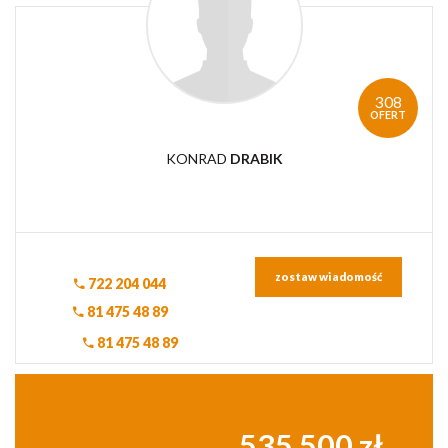
308
OFERT
KONRAD
DRABIK
zostaw wiadomość
722 204 044
81 475 48 89
81 475 48 89
535 500 zł