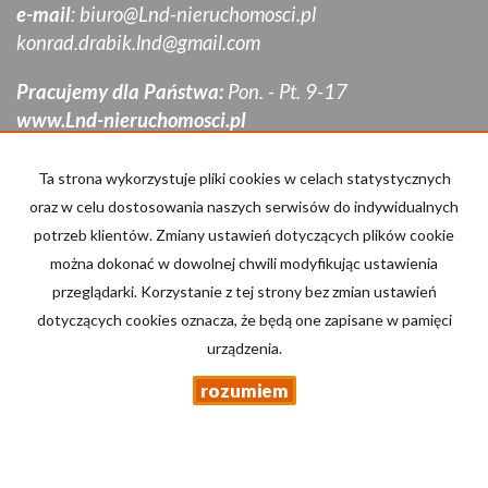
e-mail
:
biuro@Lnd-nieruchomosci.pl
konrad.drabik.lnd@gmail.com
Pracujemy dla Państwa:
Pon. - Pt. 9-17
www.Lnd-nieruchomosci.pl
Mieszkania
na wynajem
Ta strona wykorzystuje pliki cookies w celach statystycznych
Domy
na wynajem
oraz w celu dostosowania naszych serwisów do indywidualnych
Działki
na wynajem
potrzeb klientów. Zmiany ustawień dotyczących plików cookie
Lokale
na wynajem
można dokonać w dowolnej chwili modyfikując ustawienia
Hale
na wynajem
Obiekty
na wynajem
przeglądarki. Korzystanie z tej strony bez zmian ustawień
dotyczących cookies oznacza, że będą one zapisane w pamięci
Mieszkania
na sprzedaż
urządzenia.
Domy
na sprzedaż
Działki
na sprzedaż
rozumiem
Lokale
na sprzedaż
Hale
na sprzedaż
Obiekty
na sprzedaż