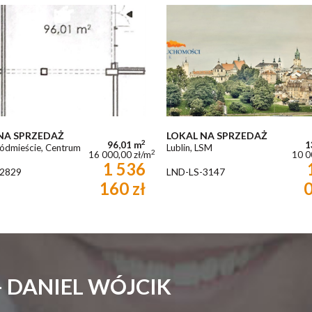
NA SPRZEDAŻ
LOKAL NA SPRZEDAŻ
2
96,01 m
1
Śródmieście, Centrum
Lublin, LSM
2
16 000,00 zł/m
10 0
1 536
2829
LND-LS-3147
160 zł
0
 DANIEL WÓJCIK