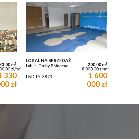
LOKAL NA SPRZEDAŻ
2
2
33,00 m
200,00 m
Lublin, Czuby Północne
2
2
00,00 zł/m
8 000,00 zł/m
1 330
1 600
LND-LS-3873
00 zł
000 zł