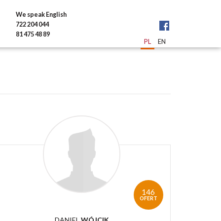
We speak English
722 204 044
81 475 48 89
PL
EN
146
OFERT
DANIEL
WÓJCIK