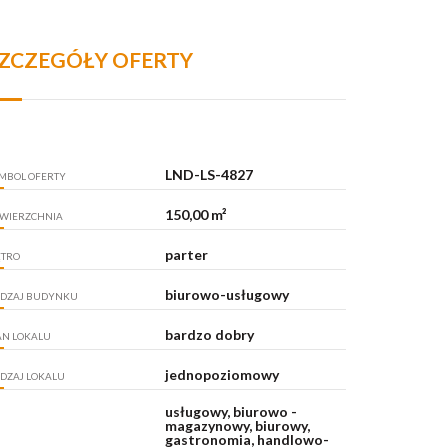
ZCZEGÓŁY OFERTY
LND-LS-4827
MBOL OFERTY
150,00 m²
WIERZCHNIA
parter
ĘTRO
biurowo-usługowy
DZAJ BUDYNKU
bardzo dobry
AN LOKALU
jednopoziomowy
DZAJ LOKALU
usługowy, biurowo -
magazynowy, biurowy,
gastronomia, handlowo-