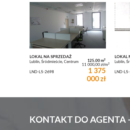
LOKAL NA SPRZEDAŻ
LOKAL 
2
125,00 m
Lublin, Śródmieście, Centrum
Lublin, 
2
11 000,00 zł/m
1 375
LND-LS-2698
LND-LS-
000 zł
KONTAKT DO AGENTA -