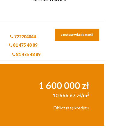
zostaw wiadomość
722204044
81 475 48 89
81 475 48 89
1 600 000 zł
2
10 666,67 zł/m
Oblicz ratę kredytu