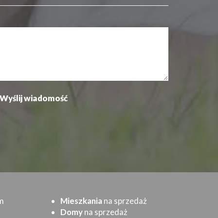
m
Mieszkania
na sprzedaż
Domy
na sprzedaż