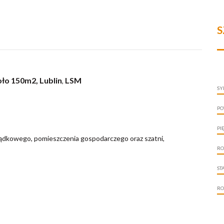
S
ło 150m2, Lublin
LSM
,
SY
PO
PI
rządkowego, pomieszczenia gospodarczego oraz szatni,
RO
ST
RO