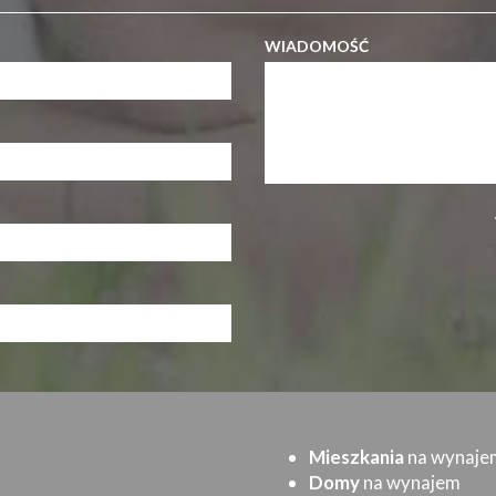
WIADOMOŚĆ
Mieszkania
na wynaje
Domy
na wynajem