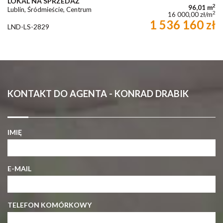
LOKAL NA SPRZEDAŻ
2
96,01 m
Lublin, Śródmieście, Centrum
2
16 000,00 zł/m
1 536 160 zł
LND-LS-2829
KONTAKT DO AGENTA - KONRAD DRABIK
IMIĘ
E-MAIL
TELEFON KOMÓRKOWY