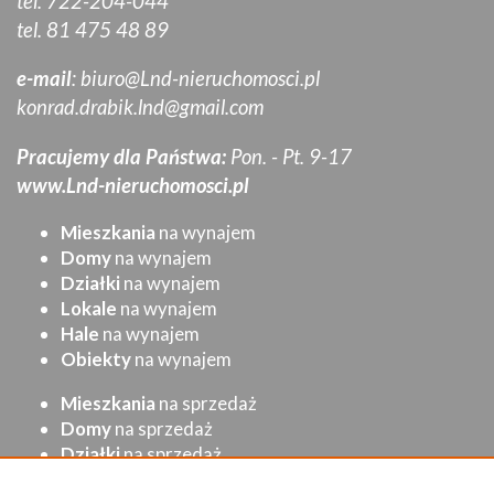
tel. 722-204-044
tel. 81 475 48 89
e-mail
:
biuro@Lnd-nieruchomosci.pl
konrad.drabik.lnd@gmail.com
Pracujemy dla Państwa:
Pon. - Pt. 9-17
www.Lnd-nieruchomosci.pl
Mieszkania
na wynajem
Domy
na wynajem
Działki
na wynajem
Lokale
na wynajem
Hale
na wynajem
Obiekty
na wynajem
Mieszkania
na sprzedaż
Domy
na sprzedaż
Działki
na sprzedaż
Lokale
na sprzedaż