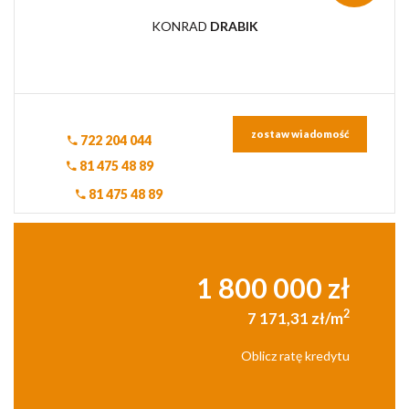
KONRAD
DRABIK
zostaw wiadomość
722 204 044
81 475 48 89
81 475 48 89
1 800 000 zł
2
7 171,31 zł/m
Oblicz ratę kredytu