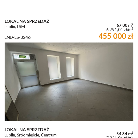
LOKAL NA SPRZEDAŻ
2
67,00 m
Lublin, LSM
2
6 791,04 zł/m
455 000 zł
LND-LS-3246
LOKAL NA SPRZEDAŻ
2
54,34 m
Lublin, Śródmieście, Centrum
2