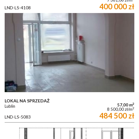
7 361,06 zł/m
400 000 zł
LND-LS-4108
LOKAL NA SPRZEDAŻ
2
57,00 m
Lublin
2
8 500,00 zł/m
484 500 zł
LND-LS-5083