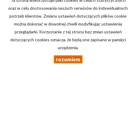
Ta strona wykorzystuje pliki cookies w celach statystycznych
Domy
na wynajem
oraz w celu dostosowania naszych serwisów do indywidualnych
Działki
na wynajem
potrzeb klientów. Zmiany ustawień dotyczących plików cookie
Lokale
na wynajem
można dokonać w dowolnej chwili modyfikując ustawienia
Hale
na wynajem
Obiekty
na wynajem
przeglądarki. Korzystanie z tej strony bez zmian ustawień
dotyczących cookies oznacza, że będą one zapisane w pamięci
Mieszkania
na sprzedaż
urządzenia.
Domy
na sprzedaż
Działki
na sprzedaż
rozumiem
Lokale
na sprzedaż
Hale
na sprzedaż
Obiekty
na sprzedaż
Strona główna
Kup
Sprzedaj/Wynajmij
Kontakt
Kalkulator kosztów
Drabik
2026
Program dla biur nieruchomości
Galactica Virgo