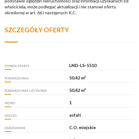
podstawie oględzin nieruchomości oraz informacji uzyskanych od
właściciela, może podlegać aktualizacji i nie stanowi oferty
określonej w art. 66 i następnych K.C.
SZCZEGÓŁY OFERTY
LND-LS-5510
SYMBOL OFERTY
50,42 m²
POWIERZCHNIA
50,42 m²
POWIERZCHNIA UŻYTKOWA
1
PIĘTRO
asfalt
DOJAZD
C.O. miejskie
OGRZEWANIE