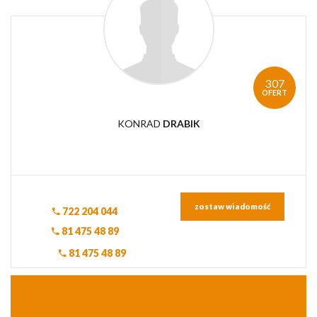
307
OFERT
KONRAD
DRABIK
zostaw wiadomość
722 204 044
81 475 48 89
81 475 48 89