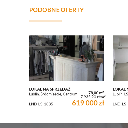
PODOBNE OFERTY
LOKAL NA SPRZEDAŻ
LOKAL 
2
78,00 m
Lublin, Śródmieście, Centrum
Lublin, 
2
7 935,90 zł/m
619 000 zł
LND-LS-1835
LND-LS-