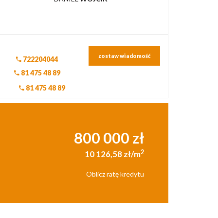
zostaw wiadomość
722204044
81 475 48 89
81 475 48 89
800 000 zł
2
10 126,58 zł/m
Oblicz ratę kredytu