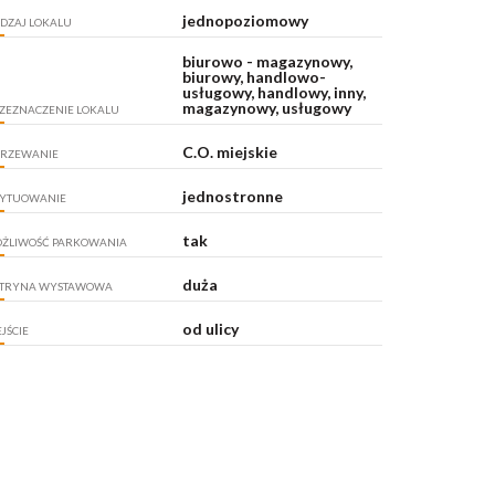
jednopoziomowy
DZAJ LOKALU
biurowo - magazynowy,
biurowy, handlowo-
usługowy, handlowy, inny,
magazynowy, usługowy
ZEZNACZENIE LOKALU
C.O. miejskie
RZEWANIE
jednostronne
YTUOWANIE
tak
ŻLIWOŚĆ PARKOWANIA
duża
TRYNA WYSTAWOWA
od ulicy
JŚCIE