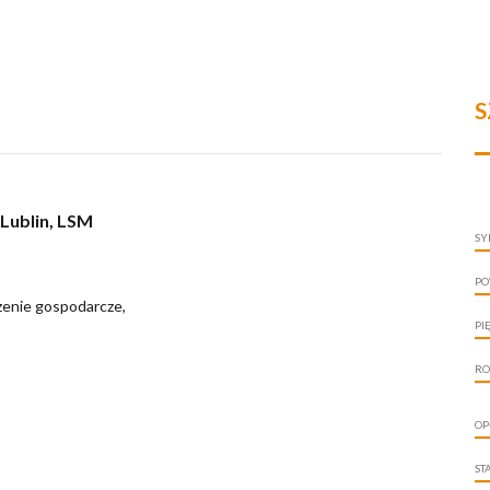
S
 Lublin, LSM
SY
PO
czenie gospodarcze,
PI
RO
OP
ST