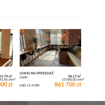
LOKAL NA SPRZEDAŻ
2
2
55,70 m
86,17 m
Lublin
2
2
92,46 zł/m
10 000,00 zł/m
00 zł
861 700 zł
LND-LS-4788