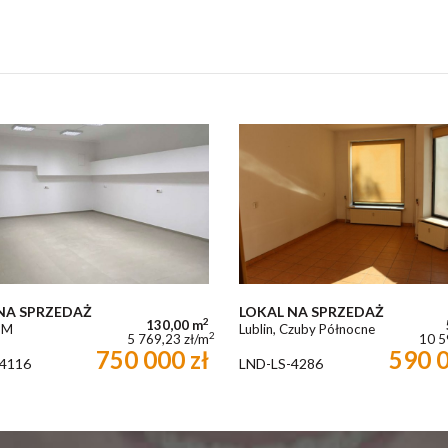
NA SPRZEDAŻ
LOKAL NA SPRZEDAŻ
2
130,00 m
LSM
Lublin, Czuby Północne
2
5 769,23 zł/m
10 5
750 000 zł
590 0
4116
LND-LS-4286