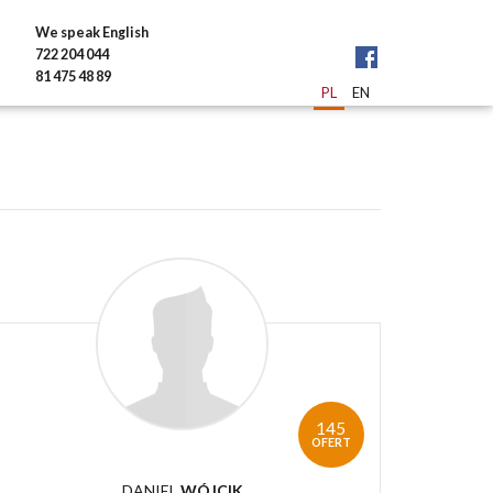
We speak English
722 204 044
81 475 48 89
PL
EN
145
OFERT
DANIEL
WÓJCIK