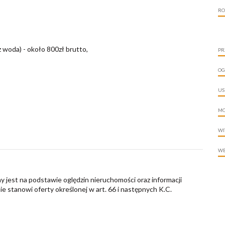
RO
 woda) - około 800zł brutto,
PR
OG
US
MO
WI
WE
y jest na podstawie oględzin nieruchomości oraz informacji
nie stanowi oferty określonej w art. 66 i następnych K.C.