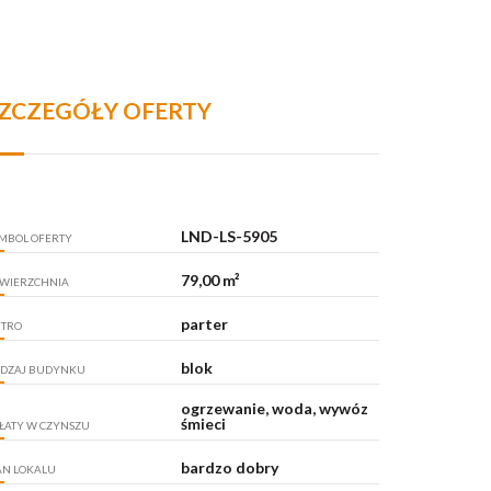
ZCZEGÓŁY OFERTY
LND-LS-5905
MBOL OFERTY
79,00 m²
WIERZCHNIA
parter
ĘTRO
blok
DZAJ BUDYNKU
ogrzewanie, woda, wywóz
śmieci
ŁATY W CZYNSZU
bardzo dobry
AN LOKALU