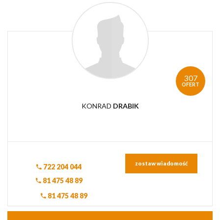
307
OFERT
KONRAD
DRABIK
zostaw wiadomość
722 204 044
81 475 48 89
81 475 48 89