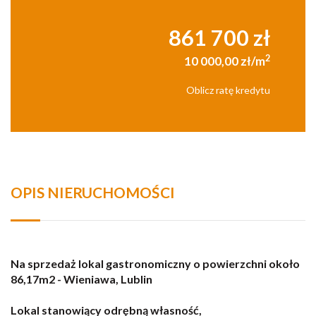
861 700 zł
2
10 000,00 zł/m
Oblicz ratę kredytu
OPIS NIERUCHOMOŚCI
Na sprzedaż lokal gastronomiczny o powierzchni około
86,17m2 - Wieniawa, Lublin
Lokal stanowiący odrębną własność,