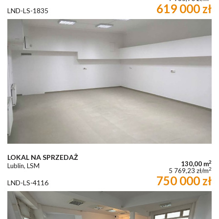
619 000 zł
LND-LS-1835
LOKAL NA SPRZEDAŻ
2
130,00 m
Lublin, LSM
2
5 769,23 zł/m
750 000 zł
LND-LS-4116