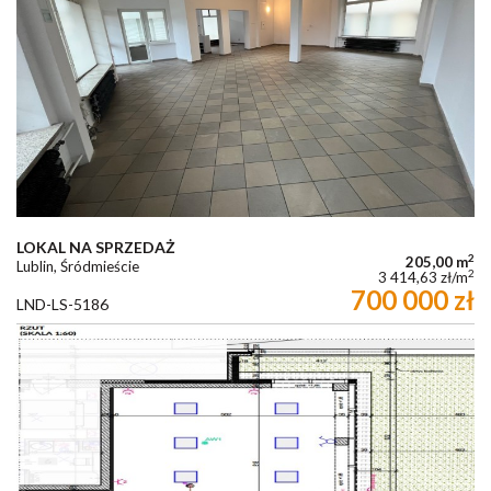
LOKAL NA SPRZEDAŻ
2
205,00 m
Lublin, Śródmieście
2
3 414,63 zł/m
700 000 zł
LND-LS-5186