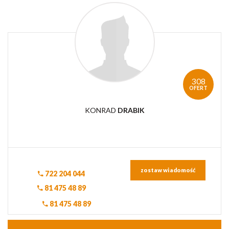
308
OFERT
KONRAD
DRABIK
zostaw wiadomość
722 204 044
81 475 48 89
81 475 48 89