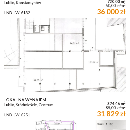
2
720,00 m
Lublin, Konstantynów
2
50,00 zł/m
36 000 zł
LND-LW-6132
LOKAL NA WYNAJEM
2
374,46 m
Lublin, Śródmieście, Centrum
2
85,00 zł/m
31 829 zł
LND-LW-6251