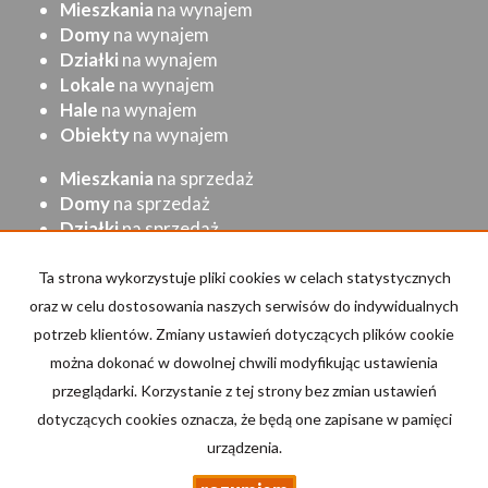
Mieszkania
na wynajem
Domy
na wynajem
Działki
na wynajem
Lokale
na wynajem
Hale
na wynajem
Obiekty
na wynajem
Mieszkania
na sprzedaż
Domy
na sprzedaż
Działki
na sprzedaż
Lokale
na sprzedaż
Hale
na sprzedaż
Ta strona wykorzystuje pliki cookies w celach statystycznych
Obiekty
na sprzedaż
oraz w celu dostosowania naszych serwisów do indywidualnych
potrzeb klientów. Zmiany ustawień dotyczących plików cookie
Strona główna
Kup
Sprzedaj/Wynajmij
Kontakt
można dokonać w dowolnej chwili modyfikując ustawienia
przeglądarki. Korzystanie z tej strony bez zmian ustawień
Kalkulator kosztów
dotyczących cookies oznacza, że będą one zapisane w pamięci
urządzenia.