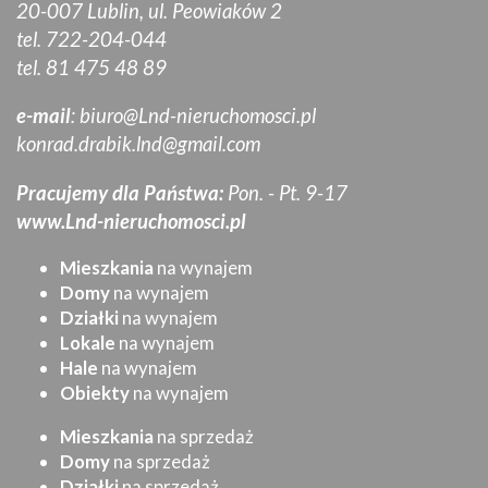
20-007 Lublin, ul. Peowiaków 2
tel. 722-204-044
tel. 81 475 48 89
e-mail
:
biuro@Lnd-nieruchomosci.pl
konrad.drabik.lnd@gmail.com
Pracujemy dla Państwa:
Pon. - Pt. 9-17
www.Lnd-nieruchomosci.pl
Mieszkania
na wynajem
Domy
na wynajem
Działki
na wynajem
Lokale
na wynajem
Hale
na wynajem
Obiekty
na wynajem
Mieszkania
na sprzedaż
Domy
na sprzedaż
Działki
na sprzedaż