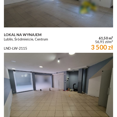
LOKAL NA WYNAJEM
2
61,50 m
Lublin, Śródmieście, Centrum
2
56,91 zł/m
3 500 zł
LND-LW-2115