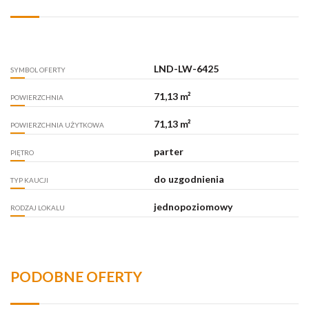
LND-LW-6425
SYMBOL OFERTY
71,13 m²
POWIERZCHNIA
71,13 m²
POWIERZCHNIA UŻYTKOWA
parter
PIĘTRO
do uzgodnienia
TYP KAUCJI
jednopoziomowy
RODZAJ LOKALU
PODOBNE OFERTY