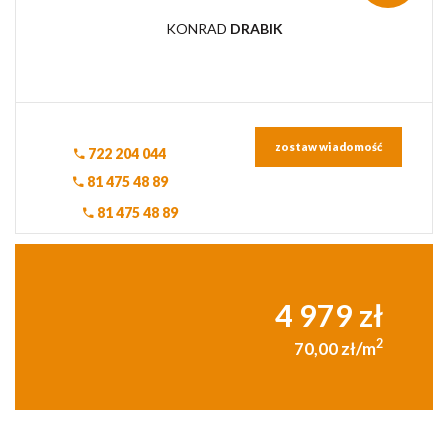
KONRAD
DRABIK
zostaw wiadomość
722 204 044
81 475 48 89
81 475 48 89
4 979 zł
2
70,00 zł/m