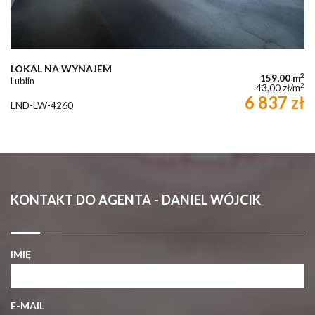
LOKAL NA WYNAJEM
2
159,00 m
Lublin
2
43,00 zł/m
6 837 zł
LND-LW-4260
KONTAKT DO AGENTA - DANIEL WÓJCIK
IMIĘ
E-MAIL