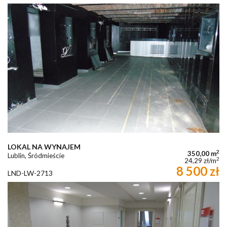
LOKAL NA WYNAJEM
2
350,00 m
Lublin, Śródmieście
2
24,29 zł/m
8 500 zł
LND-LW-2713