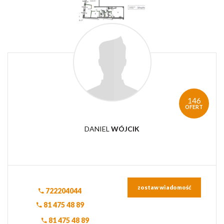
146
OFERT
DANIEL
WÓJCIK
zostaw wiadomość
722204044
81 475 48 89
81 475 48 89