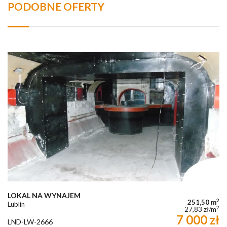
PODOBNE OFERTY
LOKAL NA WYNAJEM
2
251,50 m
Lublin
2
27,83 zł/m
7 000 zł
LND-LW-2666