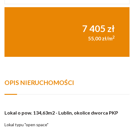
7 405 zł
2
55,00 zł/m
OPIS NIERUCHOMOŚCI
Lokal o pow. 134,63m2 - Lublin
, okolice dworca PKP
Lokal typu "open space"