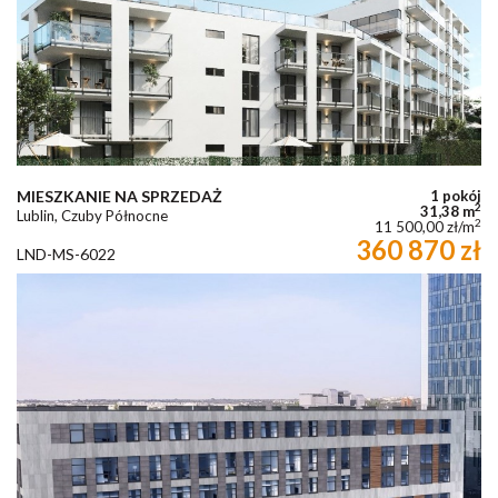
MIESZKANIE NA SPRZEDAŻ
1 pokój
2
31,38 m
Lublin, Czuby Północne
2
11 500,00 zł/m
360 870 zł
LND-MS-6022