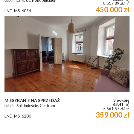
Lublin, LSM, os. Konopnickiej
2
8 517,89 zł/m
450 000 zł
LND-MS-6054
MIESZKANIE NA SPRZEDAŻ
3 pokoje
2
63,41 m
Lublin, Śródmieście, Centrum
2
5 661,57 zł/m
359 000 zł
LND-MS-6200