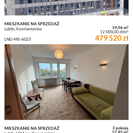
MIESZKANIE NA SPRZEDAŻ
2
39,96 m
Lublin, Konstantynów
2
12 000,00 zł/m
479 520 zł
LND-MS-6023
MIESZKANIE NA SPRZEDAŻ
3 pokoje
2
52,83 m