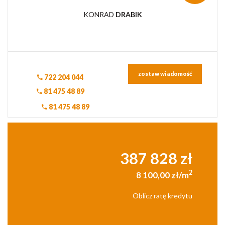
KONRAD
DRABIK
zostaw wiadomość
722 204 044
81 475 48 89
81 475 48 89
387 828 zł
2
8 100,00 zł/m
Oblicz ratę kredytu