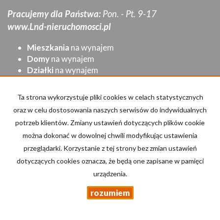
Pracujemy dla Państwa:
Pon. - Pt. 9-17
www.Lnd-nieruchomosci.pl
Mieszkania
na wynajem
Domy
na wynajem
Działki
na wynajem
Lokale
na wynajem
Hale
na wynajem
Ta strona wykorzystuje pliki cookies w celach statystycznych
Obiekty
na wynajem
oraz w celu dostosowania naszych serwisów do indywidualnych
potrzeb klientów. Zmiany ustawień dotyczących plików cookie
Mieszkania
na sprzedaż
Domy
na sprzedaż
można dokonać w dowolnej chwili modyfikując ustawienia
Działki
na sprzedaż
przeglądarki. Korzystanie z tej strony bez zmian ustawień
Lokale
na sprzedaż
dotyczących cookies oznacza, że będą one zapisane w pamięci
Hale
na sprzedaż
urządzenia.
Obiekty
na sprzedaż
rozumiem
Strona główna
Kup
Sprzedaj/Wynajmij
Kontakt