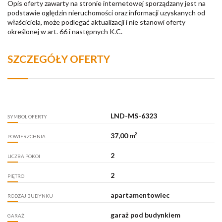
Opis oferty zawarty na stronie internetowej sporządzany jest na
podstawie oględzin nieruchomości oraz informacji uzyskanych od
właściciela, może podlegać aktualizacji i nie stanowi oferty
określonej w art. 66 i następnych K.C.
SZCZEGÓŁY OFERTY
LND-MS-6323
SYMBOL OFERTY
37,00 m²
POWIERZCHNIA
2
LICZBA POKOI
2
PIĘTRO
apartamentowiec
RODZAJ BUDYNKU
garaż pod budynkiem
GARAŻ