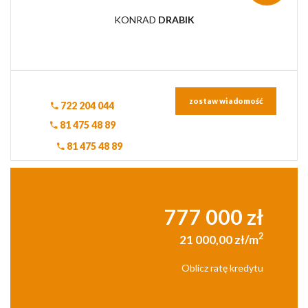
KONRAD
DRABIK
zostaw wiadomość
722 204 044
81 475 48 89
81 475 48 89
777 000 zł
2
21 000,00 zł/m
Oblicz ratę kredytu