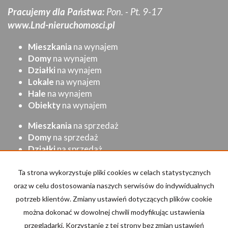
Pracujemy dla Państwa:
Pon. - Pt. 9-17
www.Lnd-nieruchomosci.pl
Mieszkania
na wynajem
Domy
na wynajem
Działki
na wynajem
Lokale
na wynajem
Hale
na wynajem
Obiekty
na wynajem
Mieszkania
na sprzedaż
Domy
na sprzedaż
Działki
na sprzedaż
Lokale
na sprzedaż
Hale
na sprzedaż
Ta strona wykorzystuje pliki cookies w celach statystycznych
Obiekty
na sprzedaż
oraz w celu dostosowania naszych serwisów do indywidualnych
potrzeb klientów. Zmiany ustawień dotyczących plików cookie
Strona główna
Kup
Sprzedaj/Wynajmij
Kontakt
można dokonać w dowolnej chwili modyfikując ustawienia
przeglądarki. Korzystanie z tej strony bez zmian ustawień