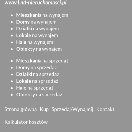
www.Lnd-nieruchomosci.pl
Mieszkania
na wynajem
Domy
na wynajem
Działki
na wynajem
Lokale
na wynajem
Hale
na wynajem
Obiekty
na wynajem
Mieszkania
na sprzedaż
Domy
na sprzedaż
Działki
na sprzedaż
Lokale
na sprzedaż
Hale
na sprzedaż
Obiekty
na sprzedaż
Strona główna
Kup
Sprzedaj/Wynajmij
Kontakt
Kalkulator kosztów