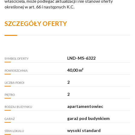
właściciela, może podlegać aktualizacji i nie stanowi oferty
określonej w art. 66 i następnych K.C.
SZCZEGÓŁY OFERTY
LND-MS-6322
SYMBOL OFERTY
40,00 m²
POWIERZCHNIA
2
LICZBA POKOI
2
PIĘTRO
apartamentowiec
RODZAJ BUDYNKU
garaż pod budynkiem
GARAŻ
wysoki standard
STAN LOKALU