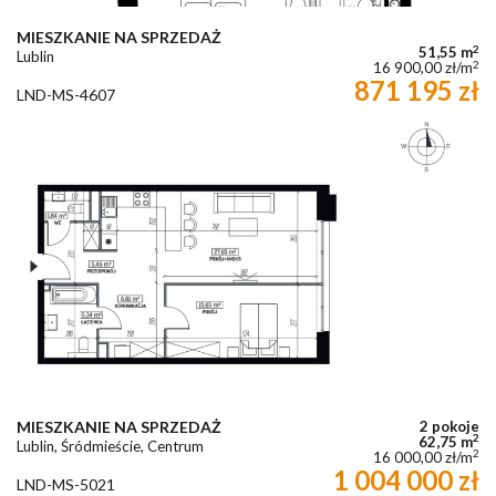
MIESZKANIE NA SPRZEDAŻ
2
51,55 m
Lublin
2
16 900,00 zł/m
871 195 zł
LND-MS-4607
MIESZKANIE NA SPRZEDAŻ
2 pokoje
2
62,75 m
Lublin, Śródmieście, Centrum
2
16 000,00 zł/m
1 004 000 zł
LND-MS-5021