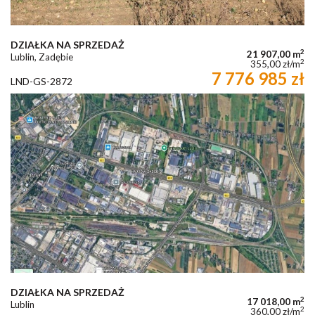
DZIAŁKA NA SPRZEDAŻ
2
21 907,00 m
Lublin, Zadębie
2
355,00 zł/m
7 776 985 zł
LND-GS-2872
DZIAŁKA NA SPRZEDAŻ
2
17 018,00 m
Lublin
2
360,00 zł/m