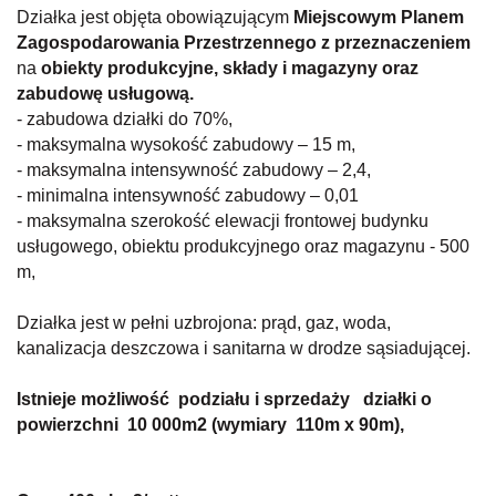
Działka jest objęta obowiązującym
Miejscowym Planem
Zagospodarowania Przestrzennego z przeznaczeniem
na
o
biekty produkcyjne, składy i magazyny oraz
zabudowę usługową.
- zabudowa działki do 70%,
-
maksymalna wysokość zabudowy
–
15 m,
-
maksymalna intensywność zabudowy
–
2,4,
-
minimalna intensywność zabudowy
–
0,01
-
maksymalna szerokość elewacji frontowej budynku
usługowego, obiektu produkcyjnego oraz magazynu
-
500
m,
Działka jest w pełni uzbrojona: prąd, gaz, woda,
kanalizacja deszczowa i sanitarna w drodze sąsiadującej.
Istnieje możliwość podziału i sprzedaży działki
o
powierzchni
10 000m2 (wymiary 110m x 90m),