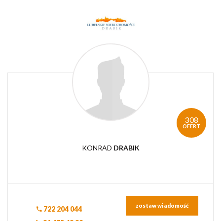
308
OFERT
KONRAD
DRABIK
zostaw wiadomość
722 204 044