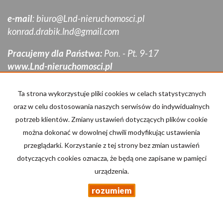
e-mail
:
biuro@Lnd-nieruchomosci.pl
konrad.drabik.lnd@gmail.com
Pracujemy dla Państwa:
Pon. - Pt. 9-17
www.Lnd-nieruchomosci.pl
Mieszkania
na wynajem
Ta strona wykorzystuje pliki cookies w celach statystycznych
Domy
na wynajem
oraz w celu dostosowania naszych serwisów do indywidualnych
Działki
na wynajem
potrzeb klientów. Zmiany ustawień dotyczących plików cookie
Lokale
na wynajem
można dokonać w dowolnej chwili modyfikując ustawienia
Hale
na wynajem
Obiekty
na wynajem
przeglądarki. Korzystanie z tej strony bez zmian ustawień
dotyczących cookies oznacza, że będą one zapisane w pamięci
Mieszkania
na sprzedaż
urządzenia.
Domy
na sprzedaż
Działki
na sprzedaż
rozumiem
Lokale
na sprzedaż
Hale
na sprzedaż
Obiekty
na sprzedaż