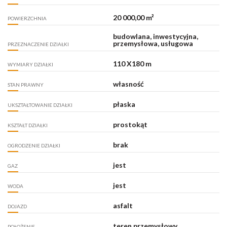
20 000,00 m²
POWIERZCHNIA
budowlana, inwestycyjna,
przemysłowa, usługowa
PRZEZNACZENIE DZIAŁKI
110 X180 m
WYMIARY DZIAŁKI
własność
STAN PRAWNY
płaska
UKSZTAŁTOWANIE DZIAŁKI
prostokąt
KSZTAŁT DZIAŁKI
brak
OGRODZENIE DZIAŁKI
jest
GAZ
jest
WODA
asfalt
DOJAZD
teren przemysłowy
POŁOŻENIE