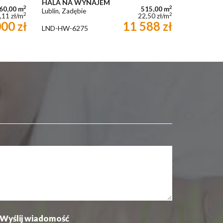
HALA NA WYNAJEM
2
2
60,00 m
515,00 m
Lublin, Zadębie
2
2
,11 zł/m
22,50 zł/m
00 zł
11 588 zł
LND-HW-6275