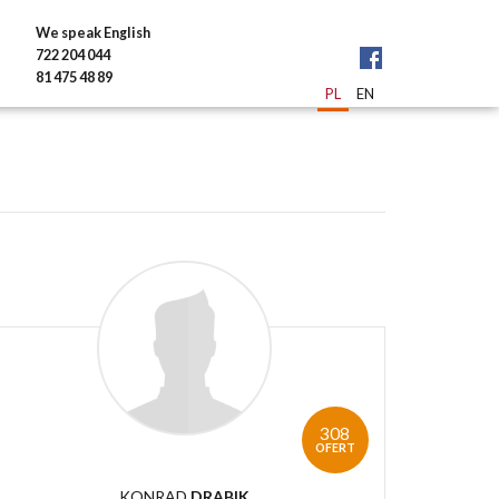
We speak English
722 204 044
81 475 48 89
PL
EN
308
OFERT
KONRAD
DRABIK