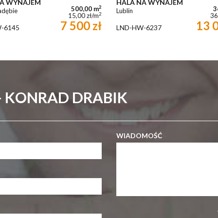
NA WYNAJEM
HALA NA WYNAJEM
2
500,00 m
3
adębie
Lublin
2
15,00 zł/m
36
7 500 zł
13 0
-6145
LND-HW-6237
- KONRAD DRABIK
WIADOMOŚĆ