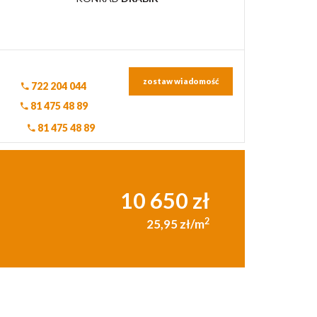
zostaw wiadomość
722 204 044
81 475 48 89
81 475 48 89
10 650 zł
2
25,95 zł/m