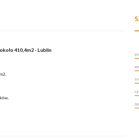
S
około 410,4m2 - Lublin
SY
PO
 m2.
TY
CZ
ików,
DO