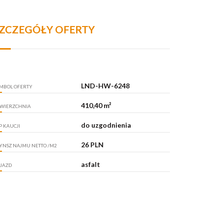
ZCZEGÓŁY OFERTY
LND-HW-6248
MBOL OFERTY
410,40 m²
WIERZCHNIA
do uzgodnienia
P KAUCJI
26 PLN
YNSZ NAJMU NETTO /M2
asfalt
JAZD