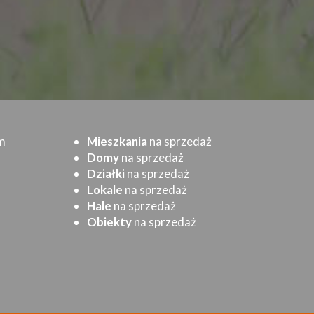
m
Mieszkania
na sprzedaż
Domy
na sprzedaż
Działki
na sprzedaż
Lokale
na sprzedaż
Hale
na sprzedaż
Obiekty
na sprzedaż