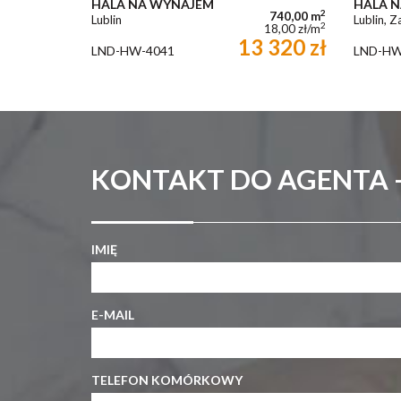
HALA NA WYNAJEM
HALA 
2
740,00 m
Lublin
Lublin, Z
2
18,00 zł/m
13 320 zł
LND-HW-4041
LND-HW
KONTAKT DO AGENTA 
IMIĘ
E-MAIL
TELEFON KOMÓRKOWY