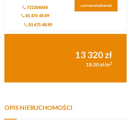
zostaw wiadomość
722204044
81 475 48 89
81 475 48 89
13 320 zł
2
18,00 zł/m
OPIS NIERUCHOMOŚCI