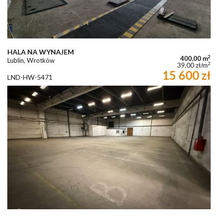
HALA NA WYNAJEM
2
400,00 m
Lublin, Wrotków
2
39,00 zł/m
15 600 zł
LND-HW-5471