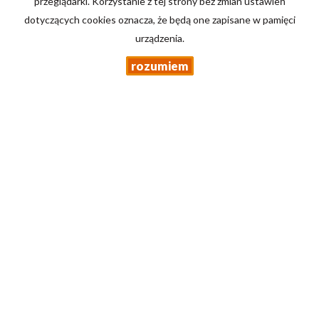
przeglądarki. Korzystanie z tej strony bez zmian ustawień
konrad.drabik.lnd@gmail.com
dotyczących cookies oznacza, że będą one zapisane w pamięci
Pracujemy dla Państwa:
Pon. - Pt. 9-17
urządzenia.
www.Lnd-nieruchomosci.pl
rozumiem
Mieszkania
na wynajem
Domy
na wynajem
Działki
na wynajem
Lokale
na wynajem
Hale
na wynajem
Obiekty
na wynajem
Mieszkania
na sprzedaż
Domy
na sprzedaż
Działki
na sprzedaż
Lokale
na sprzedaż
Hale
na sprzedaż
Obiekty
na sprzedaż
Strona główna
Kup
Sprzedaj/Wynajmij
Kontakt