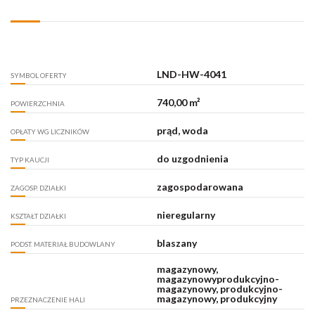
LND-HW-4041
SYMBOL OFERTY
740,00 m²
POWIERZCHNIA
prąd, woda
OPŁATY WG LICZNIKÓW
do uzgodnienia
TYP KAUCJI
zagospodarowana
ZAGOSP. DZIAŁKI
nieregularny
KSZTAŁT DZIAŁKI
blaszany
PODST. MATERIAŁ BUDOWLANY
magazynowy,
magazynowyprodukcyjno-
magazynowy, produkcyjno-
magazynowy, produkcyjny
PRZEZNACZENIE HALI