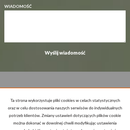
WIADOMOŚĆ
Lubelskie Nieruchomości - Drabik
20-007 Lublin, ul. Peowiaków 2
Ta strona wykorzystuje pliki cookies w celach statystycznych
tel. 722-204-044
oraz w celu dostosowania naszych serwisów do indywidualnych
tel. 81 475 48 89
potrzeb klientów. Zmiany ustawień dotyczących plików cookie
można dokonać w dowolnej chwili modyfikując ustawienia
e-mail
:
biuro@Lnd-nieruchomosci.pl